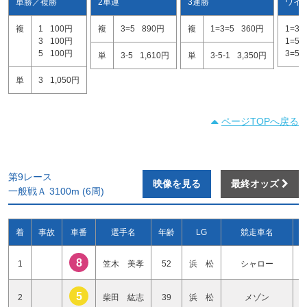
単勝／複勝
2車連
3連勝
ワイ
複
1
100円
複
3=5
890円
複
1=3=5
360円
1=3
3
100円
1=5
5
100円
3=5
単
3-5
1,610円
単
3-5-1
3,350円
単
3
1,050円
ページTOPへ戻る
第9レース
映像を見る
最終オッズ
一般戦Ａ 3100m (6周)
着
事故
車番
選手名
年齢
LG
競走車名
8
1
笠木 美孝
52
浜 松
シャロー
5
2
柴田 紘志
39
浜 松
メゾン