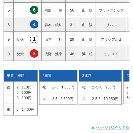
6
5
岡部 聡
56
山 陽
フラッグシップ
4
6
春本 綾斗
31
山 陽
リムル
1
9
反妨
山本 翔
29
山 陽
アリシアル２
3
9
欠責
浅野 浩幸
48
浜 松
テンメイ
単勝／複勝
2車連
3連勝
ワ
複
2
110円
複
2=5
1,650円
複
2=5=8
930円
2=5
5
100円
2=8
8
100円
5=8
単
2-5
3,600円
単
2-5-8
10,350円
単
2
1,460円
ページTOPへ戻る