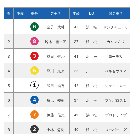
着
事故
車番
選手名
年齢
LG
競走車名
6
1
金子 大輔
41
浜 松
サンクチュアリ
8
2
鈴木 圭一郎
27
浜 松
カルマ３Ｋ
3
3
柴田 健治
44
浜 松
ヨーデル
5
4
黒川 京介
23
川 口
ペルセウス２
1
5
和田 健吾
42
浜 松
ジェイ・ロー
4
6
辰巳 裕樹
37
浜 松
ブケパロス１
7
7
伊藤 信夫
49
浜 松
プロドライブ
2
8
小林 悠樹
40
浜 松
スーパーモグ