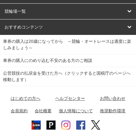
オートレース
レース予想
競輪場一覧
競輪くじ
レース結果
北日本
函館競輪場
青森競輪場
いわき平競輪場
おすすめコンテンツ
車券の購入は20歳になってから ～競輪・オートレースは適度に楽
Dokanto!
キャリーオーバー一覧
関
競輪選手情報
弥彦競輪場
前橋競輪場
取手競輪場
宇都宮競輪場
しみましょう～
東
大宮競輪場
西武園競輪場
京王閣競輪場
立川競輪場
チャリロトプラザ
Perfecta Navi
車券の購入にのめり込む不安のある方のご相談
南
松戸競輪場
千葉競輪場
川崎競輪場
平塚競輪場
公営競技の払戻金を受けた方へ（クリックすると国税庁のページへ
netkeirin
関
移動します）
小田原競輪場
伊東競輪場
静岡競輪場
東
ケイリンガル
中
名古屋競輪場
岐阜競輪場
大垣競輪場
豊橋競輪場
はじめての方へ
ヘルプセンター
お問い合わせ
部
チャリレンジャー
富山競輪場
松阪競輪場
四日市競輪場
会員規約
会社概要
個人情報について
推奨動作環境
競輪場情報
近
福井競輪場
奈良競輪場
向日町競輪場
和歌山競輪場
畿