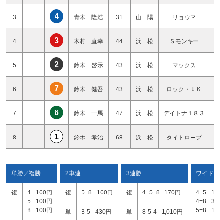
4
3
青木 隆浩
31
山 陽
リョウマ
3
4
木村 直幸
44
浜 松
Ｓモンキー
2
5
鈴木 啓示
43
浜 松
マックス
7
6
鈴木 健吾
43
浜 松
ロック・ＵＫ
6
7
鈴木 一馬
47
浜 松
デイトナ１８３
1
8
鈴木 孝治
68
浜 松
タイトロープ
単勝／複勝
2車連
3連勝
ワイド
複
4
160円
複
5=8
160円
複
4=5=8
170円
4=5
17
5
100円
4=8
30
8
100円
5=8
11
単
8-5
430円
単
8-5-4
1,010円