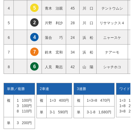
5
4
青木 治親
45
川 口
テントウムシ
2
5
片野 利沙
28
川 口
リサマックス４
4
6
落合 巧
24
浜 松
ニャースケ
7
7
鈴木 宏和
34
浜 松
ナアーモ
6
8
人見 剛志
42
山 陽
シャチホコ
単勝／複勝
2車連
3連勝
ワイド
複
1
100円
複
1=3
400円
複
1=3=8
470円
1=3
17
3
100円
1=8
21
8
110円
3=8
20
単
3-1
590円
単
3-1-8
1,680円
単
3
200円