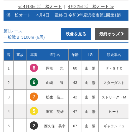
≪ 4月3日 浜 松オート
|
4月22日 浜 松オート ≫
浜 松オート 4月4日 最終日 令和3年度浜松市第1回第1節
第1レース
映像を見る
最終オッズ
一般戦Ｂ 3100m (6周)
着
事故
車番
選手名
年齢
LG
競走車名
8
1
岡松 忠
60
山 陽
ザ・ＧＴＯ
6
2
山崎 進
43
山 陽
スターダスト
7
3
松生 信二
42
山 陽
ストリーク・Ｍ
5
4
重富 英雄
47
山 陽
ヒート
2
5
西久保 英幸
67
山 陽
ギャランドゥ