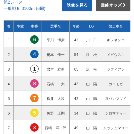
第2レース
映像を見る
最終オッズ
一般戦Ｂ 3100m (6周)
着
事故
車番
選手名
年齢
LG
競走車名
6
1
平川 博康
42
川 口
キレネンコ
4
2
橋本 優一
54
浜 松
メビウス１
1
3
岩本 君男
65
浜 松
ラフィアン
8
4
石橋 大
43
山 陽
ガロモガ
7
5
松井 大和
42
山 陽
ヨバンマツイ
5
6
矢野 正剛
34
山 陽
シロマティー
3
7
西崎 洋一郎
49
山 陽
ムッシュマユユ