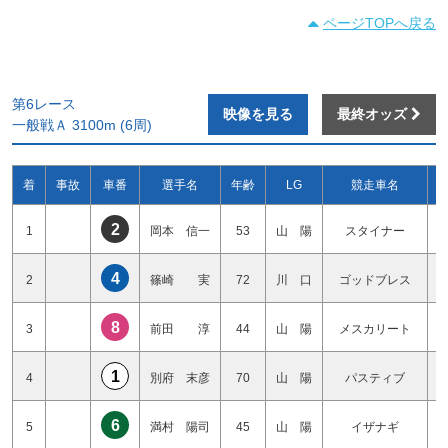
ページTOPへ戻る
第6レース
映像を見る
最終オッズ
一般戦Ａ 3100m (6周)
着
事故
車番
選手名
年齢
LG
競走車名
2
1
岡本 信一
53
山 陽
スタイナー
4
2
篠崎 実
72
川 口
ゴッドブレス
8
3
前田 淳
44
山 陽
メスカリート
1
4
別府 末彦
70
山 陽
パスティブ
6
5
満村 陽司
45
山 陽
イザナギ