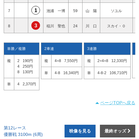
1
7
池浦 一博
59
山 陽
ソユル
3
8
稲川 聖也
24
川 口
スカイ・０
単勝／複勝
2車連
3連勝
複
2
190円
複
4=8
7,550円
複
2=4=8
12,330円
2
4
250円
2
8
130円
4
単
4-8
16,340円
単
4-8-2
106,710円
単
4
2,370円
ページTOPへ戻る
第12レース
映像を見る
最終オッズ
優勝戦 3100m (6周)