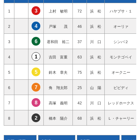
3
1
上村 敏明
72
浜 松
ハヤブサ・１
4
2
戸塚 茂
46
浜 松
オーリァ
6
3
君和田 裕二
37
川 口
シンバ２
1
4
吉田 富重
63
浜 松
モンテゴベイ
5
5
鈴木 章夫
75
浜 松
オークニー
7
6
角 翔太郎
25
山 陽
ビビディ
8
7
高塚 義明
42
川 口
レッドホークス
2
8
橋本 陽介
68
浜 松
Ｌ・チャーリー