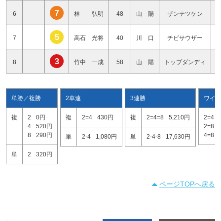
7
6
林 弘明
48
山 陽
ザンテツケン
5
7
高石 光将
40
川 口
チビサウザー
3
8
竹中 一成
58
山 陽
トップダンディ
単勝／複勝
2車連
3連勝
ワイ
複
2
0円
複
2=4
430円
複
2=4=8
5,210円
2=4
4
520円
2=8
8
290円
4=8
単
2-4
1,080円
単
2-4-8
17,630円
単
2
320円
ページTOPへ戻る