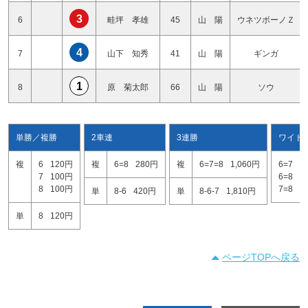
3
6
畦坪 孝雄
45
山 陽
ウネツボーノＺ
4
7
山下 知秀
41
山 陽
ギンガ
1
8
原 菊太郎
66
山 陽
ソウ
単勝／複勝
2車連
3連勝
ワイド
複
6
120円
複
6=8
280円
複
6=7=8
1,060円
6=7
7
7
100円
6=8
1
8
100円
7=8
4
単
8-6
420円
単
8-6-7
1,810円
単
8
120円
ページTOPへ戻る