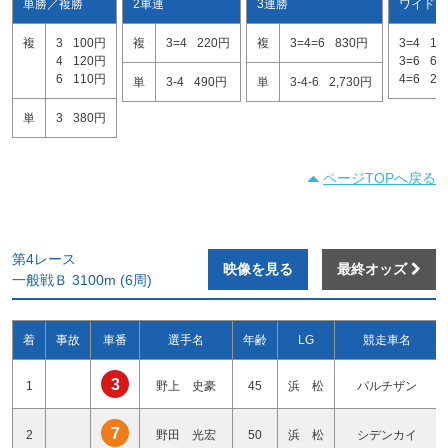
単勝／複勝
2車連
3連勝
ワイド
複
3
100円
複
3=4
220円
複
3=4=6
830円
3=4
16
4
120円
3=6
64
6
110円
4=6
29
単
3-4
490円
単
3-4-6
2,730円
単
3
380円
ページTOPへ戻る
第4レース
映像を見る
最終オッズ
一般戦Ｂ 3100m (6周)
着
事故
車番
選手名
年齢
LG
競走車名
3
1
野上 史豪
45
浜 松
パルチザン
7
2
野田 光宏
50
浜 松
シデンカイ