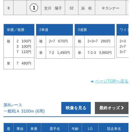
1
8
交川 陽子
32
浜 松
Ｒランナー
単勝／複勝
2車連
3連勝
ワイド
複
2
100円
複
2=7
670円
複
2=3=7
280円
2=3
1
3
100円
2=7
1
7
110円
3=7
1
単
7-2
1,490円
単
7-2-3
3,960円
単
7
480円
ページTOPへ戻る
第8レース
映像を見る
最終オッズ
一般戦Ａ 3100m (6周)
着
事故
車番
選手名
年齢
LG
競走車名