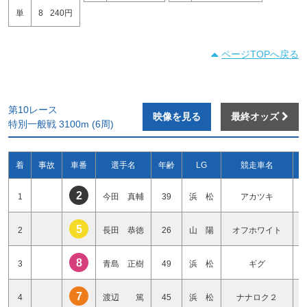
単
8
240円
ページTOPへ戻る
第10レース
映像を見る
最終オッズ
特別一般戦 3100m (6周)
着
事故
車番
選手名
年齢
LG
競走車名
2
1
今田 真輔
39
浜 松
アカツキ
5
2
長田 恭徳
26
山 陽
オフホワイト
8
3
青島 正樹
49
浜 松
ギグ
7
4
渡辺 篤
45
浜 松
ナナロク２