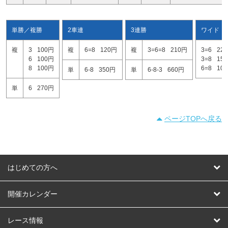
単勝／複勝
2車連
3連勝
ワイド
複
3
100円
複
6=8
120円
複
3=6=8
210円
3=6
22
6
100円
3=8
15
8
100円
6=8
10
単
6-8
350円
単
6-8-3
660円
単
6
270円
ページTOPへ戻る
はじめての方へ
はじめての方へ
開催カレンダー
競輪
レース情報