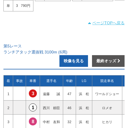
単
3
790円
ページTOPへ戻る
第5レース
ランチアタック選抜戦 3100m (6周)
映像を見る
最終オッズ
着
事故
車番
選手名
年齢
LG
競走車名
3
1
遠藤 誠
47
浜 松
ワールドショー
1
2
西川 頼臣
46
浜 松
ロメオ
8
3
中村 友和
32
浜 松
ヒカリ