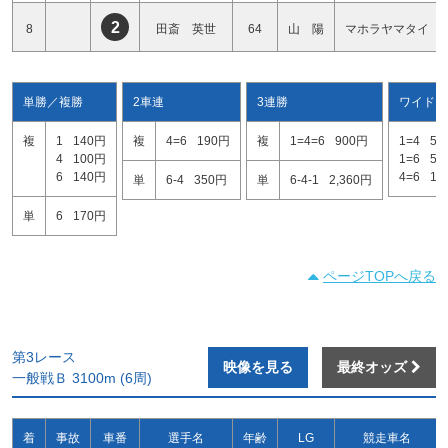
2
8
田斎 英世
64
山 陽
マホラヤマタイ
単勝／複勝
2車連
3連勝
ワイド
複
1
140円
複
4=6
190円
複
1=4=6
900円
1=4
51
4
100円
1=6
54
6
140円
4=6
17
単
6-4
350円
単
6-4-1
2,360円
単
6
170円
ページTOPへ戻る
第3レース
映像を見る
最終オッズ
一般戦Ｂ 3100m (6周)
着
事故
車番
選手名
年齢
LG
競走車名