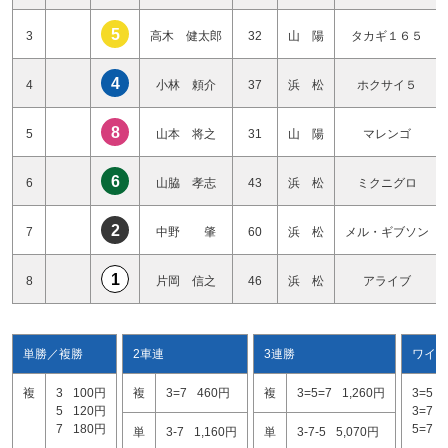
5
3
高木 健太郎
32
山 陽
タカギ１６５
4
4
小林 頼介
37
浜 松
ホクサイ５
8
5
山本 将之
31
山 陽
マレンゴ
6
6
山脇 孝志
43
浜 松
ミクニグロ
2
7
中野 肇
60
浜 松
メル・ギブソン
1
8
片岡 信之
46
浜 松
アライブ
単勝／複勝
2車連
3連勝
ワイド
複
3
100円
複
3=7
460円
複
3=5=7
1,260円
3=5
5
120円
3=7
7
180円
5=7
単
3-7
1,160円
単
3-7-5
5,070円