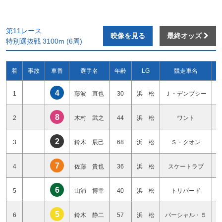
第11レース
映像を見る
最終オッズ
特別選抜戦 3100m (6周)
着
事故
車番
選手名
年齢
LG
競走車名
4
1
藤波 直也
30
浜 松
Ｊ・デンプシー
8
2
木村 武之
44
浜 松
ワント
2
3
鈴木 辰己
68
浜 松
Ｓ・クオン
7
4
佐藤 貴也
36
浜 松
スケートラブ
6
5
山浦 博幸
40
浜 松
トリバード
5
6
鈴木 静二
57
浜 松
パーシャル・５