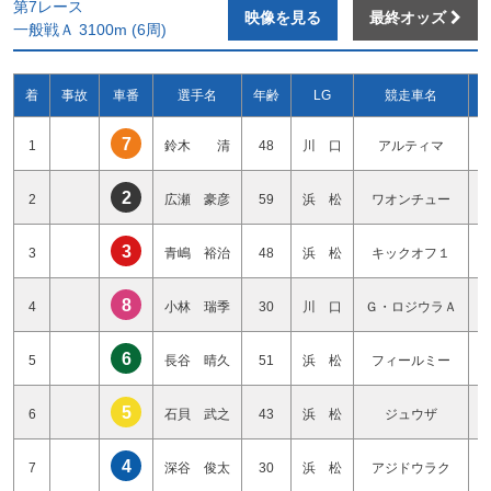
第7レース
映像を見る
最終オッズ
一般戦Ａ 3100m (6周)
着
事故
車番
選手名
年齢
LG
競走車名
7
1
鈴木 清
48
川 口
アルティマ
2
2
広瀬 豪彦
59
浜 松
ワオンチュー
3
3
青嶋 裕治
48
浜 松
キックオフ１
8
4
小林 瑞季
30
川 口
Ｇ・ロジウラＡ
6
5
長谷 晴久
51
浜 松
フィールミー
5
6
石貝 武之
43
浜 松
ジュウザ
4
7
深谷 俊太
30
浜 松
アジドウラク