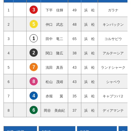
3
1
下平 佳輝
49
浜 松
ガラナ
5
2
仲口 武志
48
浜 松
キンパックン
1
3
田中 竜二
65
浜 松
コルサビウ
2
4
関口 隆広
38
浜 松
アルテーシア
7
5
浅田 真吾
43
浜 松
ランドシャーク
8
6
松山 茂靖
43
浜 松
シャペウ
4
7
赤堀 翼
35
浜 松
キャプツバ２
6
8
岡谷 美由紀
37
浜 松
ディアマンテ