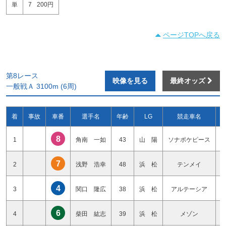
単
7
200円
ページTOPへ戻る
第8レース
映像を見る
最終オッズ
一般戦Ａ 3100m (6周)
着
事故
車番
選手名
年齢
LG
競走車名
8
1
角南 一如
43
山 陽
ソナポケピース
7
2
浅野 浩幸
48
浜 松
テンメイ
4
3
関口 隆広
38
浜 松
アルテーシア
6
4
柴田 紘志
39
浜 松
メゾン