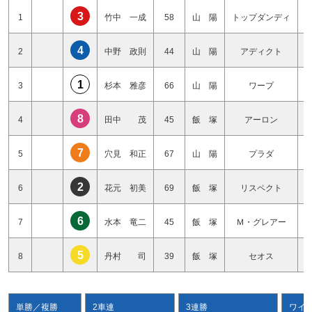
3
1
竹中 一成
58
山 陽
トップダンディ
4
2
中野 政則
44
山 陽
アディクト
1
3
杉本 雅彦
66
山 陽
ワープ
8
4
田中 茂
45
飯 塚
アーロン
7
5
穴見 和正
67
山 陽
プラダ
2
6
花元 初美
69
飯 塚
リスペクト
6
7
水本 竜二
45
飯 塚
Ｍ・グレアー
5
8
丹村 司
39
飯 塚
セオス
単勝／複勝
2車連
3連勝
ワイ