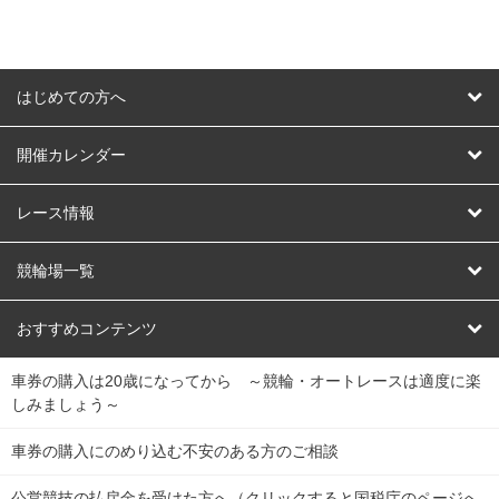
はじめての方へ
はじめての方へ
開催カレンダー
競輪
レース情報
オートレース
レース予想
競輪場一覧
競輪くじ
レース結果
北日本
函館競輪場
青森競輪場
いわき平競輪場
おすすめコンテンツ
車券の購入は20歳になってから ～競輪・オートレースは適度に楽
Dokanto!
キャリーオーバー一覧
関
競輪選手情報
弥彦競輪場
前橋競輪場
取手競輪場
宇都宮競輪場
しみましょう～
東
大宮競輪場
西武園競輪場
京王閣競輪場
立川競輪場
チャリロトプラザ
Perfecta Navi
車券の購入にのめり込む不安のある方のご相談
南
松戸競輪場
千葉競輪場
川崎競輪場
平塚競輪場
公営競技の払戻金を受けた方へ（クリックすると国税庁のページへ