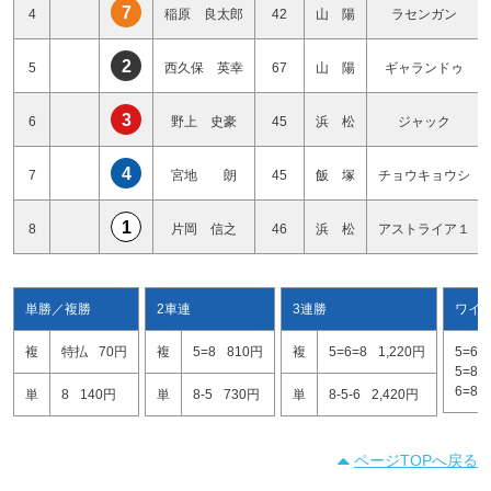
7
4
稲原 良太郎
42
山 陽
ラセンガン
2
5
西久保 英幸
67
山 陽
ギャランドゥ
3
6
野上 史豪
45
浜 松
ジャック
4
7
宮地 朗
45
飯 塚
チョウキョウシ
1
8
片岡 信之
46
浜 松
アストライア１
単勝／複勝
2車連
3連勝
ワイ
複
特払
70円
複
5=8
810円
複
5=6=8
1,220円
5=6
5=8
6=8
単
8
140円
単
8-5
730円
単
8-5-6
2,420円
ページTOPへ戻る