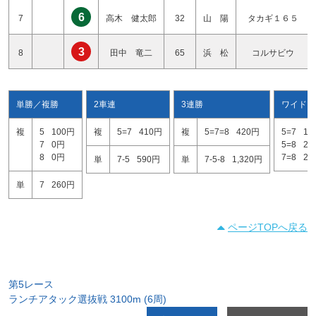
6
7
高木 健太郎
32
山 陽
タカギ１６５
3
8
田中 竜二
65
浜 松
コルサビウ
単勝／複勝
2車連
3連勝
ワイド
複
5
100円
複
5=7
410円
複
5=7=8
420円
5=7
18
7
0円
5=8
29
8
0円
7=8
25
単
7-5
590円
単
7-5-8
1,320円
単
7
260円
ページTOPへ戻る
第5レース
ランチアタック選抜戦 3100m (6周)