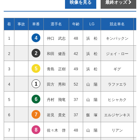
映像を見る
最終オッズ
着
事故
車番
選手名
年齢
LG
競走車名
4
1
仲口 武志
48
浜 松
キンパックン
2
2
和田 健吾
42
浜 松
ジェイ・ロー
5
3
青島 正樹
49
浜 松
ギグ
1
4
田方 秀和
52
山 陽
ラファエラ
6
5
丹村 飛竜
37
山 陽
ヒシャカク
7
6
岩見 貴史
37
飯 塚
エルジヤンキス
8
7
佐々木 啓
48
山 陽
リアン