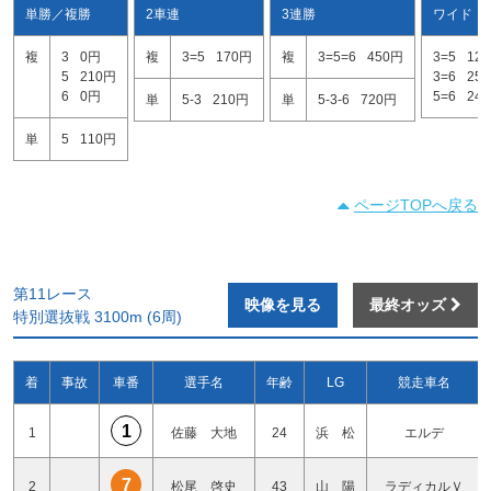
単勝／複勝
2車連
3連勝
ワイド
複
3
0円
複
3=5
170円
複
3=5=6
450円
3=5
12
5
210円
3=6
25
6
0円
5=6
24
単
5-3
210円
単
5-3-6
720円
単
5
110円
ページTOPへ戻る
第11レース
映像を見る
最終オッズ
特別選抜戦 3100m (6周)
着
事故
車番
選手名
年齢
LG
競走車名
1
1
佐藤 大地
24
浜 松
エルデ
7
2
松尾 啓史
43
山 陽
ラディカルＶ