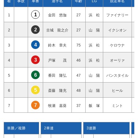
着
事故
車番
選手名
年齢
LG
競走車名
1
1
金田 悠伽
27
浜 松
ファイナリー
2
2
古城 龍之介
27
山 陽
イクシオン
4
3
鈴木 章夫
75
浜 松
ケロウナ
3
4
戸塚 茂
46
浜 松
オーリァ
6
5
番田 隆弘
47
山 陽
バンスタイル
5
6
斎藤 隆充
48
山 陽
ヒール
7
7
牧瀬 嘉葵
37
飯 塚
ミント
単勝／複勝
2車連
3連勝