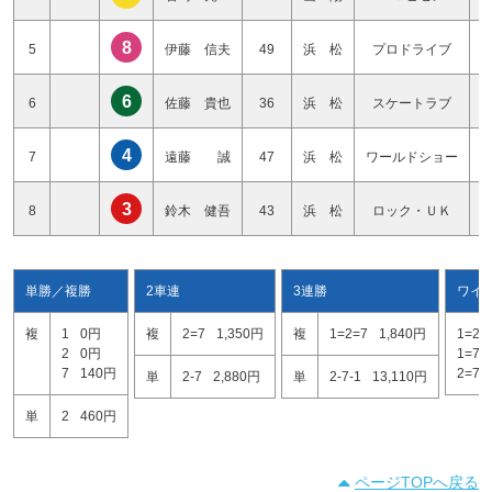
8
5
伊藤 信夫
49
浜 松
プロドライブ
6
6
佐藤 貴也
36
浜 松
スケートラブ
4
7
遠藤 誠
47
浜 松
ワールドショー
3
8
鈴木 健吾
43
浜 松
ロック・ＵＫ
単勝／複勝
2車連
3連勝
ワイ
複
1
0円
複
2=7
1,350円
複
1=2=7
1,840円
1=2
2
0円
1=7
7
140円
2=7
単
2-7
2,880円
単
2-7-1
13,110円
単
2
460円
ページTOPへ戻る