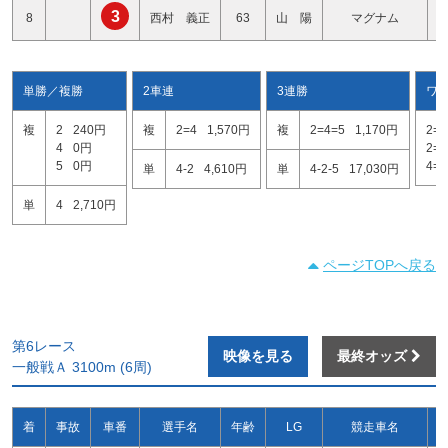
3
8
西村 義正
63
山 陽
マグナム
単勝／複勝
2車連
3連勝
ワ
複
2
240円
複
2=4
1,570円
複
2=4=5
1,170円
2=4
4
0円
2=5
5
0円
4=5
単
4-2
4,610円
単
4-2-5
17,030円
単
4
2,710円
ページTOPへ戻る
第6レース
映像を見る
最終オッズ
一般戦Ａ 3100m (6周)
着
事故
車番
選手名
年齢
LG
競走車名