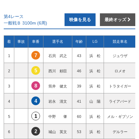
第4レース
映像を見る
最終オッズ
一般戦Ｂ 3100m (6周)
着
事故
車番
選手名
年齢
LG
競走車名
7
1
石貝 武之
43
浜 松
ジュウザ
5
2
西川 頼臣
46
浜 松
ロメオ
8
3
筒井 健太
39
浜 松
トラタイガー
4
4
岩永 清文
41
山 陽
ライアバード
1
5
中野 肇
60
浜 松
メル・ギブソン
2
6
城山 英文
53
浜 松
デルラー