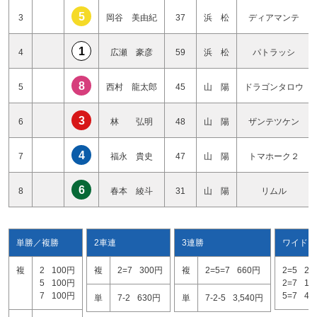
5
3
岡谷 美由紀
37
浜 松
ディアマンテ
1
4
広瀬 豪彦
59
浜 松
パトラッシ
8
5
西村 龍太郎
45
山 陽
ドラゴンタロウ
3
6
林 弘明
48
山 陽
ザンテツケン
4
7
福永 貴史
47
山 陽
トマホーク２
6
8
春本 綾斗
31
山 陽
リムル
単勝／複勝
2車連
3連勝
ワイド
複
2
100円
複
2=7
300円
複
2=5=7
660円
2=5
29
5
100円
2=7
13
7
100円
5=7
43
単
7-2
630円
単
7-2-5
3,540円