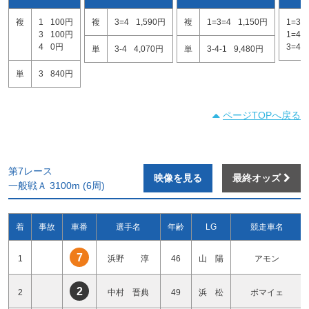
複
1
100円
複
3=4
1,590円
複
1=3=4
1,150円
1=3
3
100円
1=4
4
0円
3=4
単
3-4
4,070円
単
3-4-1
9,480円
単
3
840円
ページTOPへ戻る
第7レース
映像を見る
最終オッズ
一般戦Ａ 3100m (6周)
着
事故
車番
選手名
年齢
LG
競走車名
7
1
浜野 淳
46
山 陽
アモン
2
2
中村 晋典
49
浜 松
ボマイェ