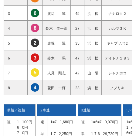
6
3
渡辺 篤
45
浜 松
ナナロク２
8
4
鈴木 圭一郎
27
浜 松
カルマ３Ｋ
2
5
赤堀 翼
35
浜 松
キャプツバ２
3
6
鈴木 一馬
47
浜 松
デイトナ１８３
5
7
人見 剛志
42
山 陽
シャチホコ
4
8
花田 一輝
23
浜 松
ノノリキ
単勝／複勝
2車連
3連勝
ワイ
複
1
100円
複
1=7
1,680円
複
1=6=7
9,070円
1=6
6
0円
1=7
7
0円
6=7
単
1-7
2,250円
単
1-7-6
29,720円