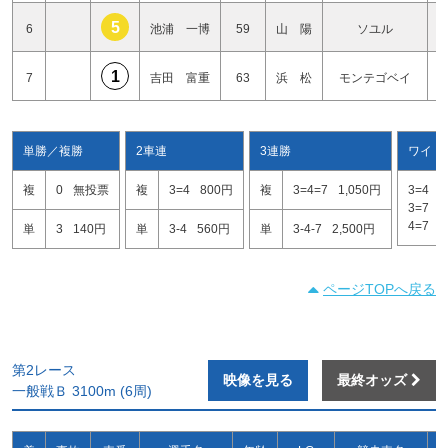
5
6
池浦 一博
59
山 陽
ソユル
1
7
吉田 富重
63
浜 松
モンテゴベイ
単勝／複勝
2車連
3連勝
ワイド
複
0
無投票
複
3=4
800円
複
3=4=7
1,050円
3=4
3
3=7
1
4=7
3
単
3
140円
単
3-4
560円
単
3-4-7
2,500円
ページTOPへ戻る
第2レース
映像を見る
最終オッズ
一般戦Ｂ 3100m (6周)