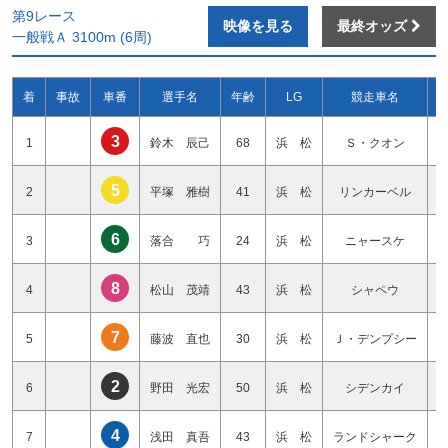
第9レース
映像を見る
最終オッズ
一般戦Ａ 3100m (6周)
着
事故
車番
選手名
年齢
LG
競走車名
3
1
鈴木 辰己
68
浜 松
Ｓ・クオン
5
2
平塚 雅樹
41
浜 松
リンカーベル
6
3
落合 巧
24
浜 松
ニャースケ
8
4
松山 茂靖
43
浜 松
シャペウ
7
5
藤波 直也
30
浜 松
Ｊ・デンプシー
2
6
野田 光宏
50
浜 松
シデンカイ
4
7
浅田 真吾
43
浜 松
ランドシャーク