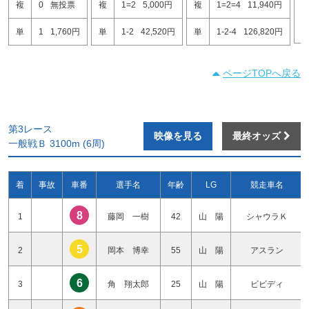
複
0
無投票
複
1=2
5,000円
複
1=2=4
11,940円
1
1
2
単
1
1,760円
単
1-2
42,520円
単
1-2-4
126,820円
ページTOPへ戻る
第3レース
映像を見る
最終オッズ
一般戦Ｂ 3100m (6周)
着
事故
車番
選手名
年齢
LG
競走車名
8
1
藤岡 一樹
42
山 陽
シャウラＫ
5
2
岡本 博幸
55
山 陽
アスラン
6
3
角 翔太郎
25
山 陽
ビビディ