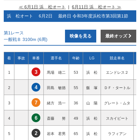
≪ 6月1日 浜 松オート
|
6月11日 浜 松オート ≫
浜 松オート 6月2日 最終日 令和3年度浜松市第3回第1節
第1レース
映像を見る
最終オッズ
一般戦Ｂ 3100m (6周)
着
事故
車番
選手名
年齢
LG
競走車名
3
1
馬場 雄二
53
浜 松
エンドレス２
4
2
田島 敏徳
55
飯 塚
ＤＦ・タートル
7
3
緒方 浩一
36
山 陽
グレート・ムタ
6
4
斎藤 努
49
浜 松
スカイビート
2
5
岩本 君男
65
浜 松
ラフィアン