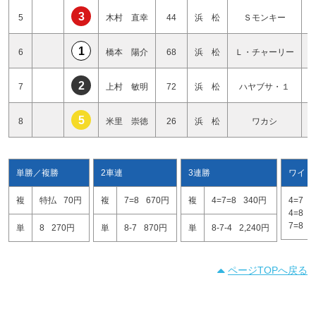
3
5
木村 直幸
44
浜 松
Ｓモンキー
1
6
橋本 陽介
68
浜 松
Ｌ・チャーリー
2
7
上村 敏明
72
浜 松
ハヤブサ・１
5
8
米里 崇徳
26
浜 松
ワカシ
単勝／複勝
2車連
3連勝
ワイド
複
特払
70円
複
7=8
670円
複
4=7=8
340円
4=7
4=8
7=8
単
8
270円
単
8-7
870円
単
8-7-4
2,240円
ページTOPへ戻る