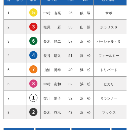
5
1
中村 杏亮
26
飯 塚
サボ
3
2
松尾 彩
33
山 陽
ポラリス６
6
3
鈴木 静二
57
浜 松
パーシャル・５
4
4
長谷 晴久
51
浜 松
フィールミー
7
5
山浦 博幸
40
浜 松
トリバード
8
6
中村 友和
32
浜 松
ヒカリ
1
7
交川 陽子
32
浜 松
Ｒランナー
2
8
鈴木 啓示
43
浜 松
マックス