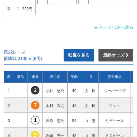
単
1
330円
ページTOPへ戻る
第12レース
映像を見る
最終オッズ
優勝戦 3100m (6周)
着
事故
車番
選手名
年齢
LG
競走車名
2
1
小林 悠樹
40
浜 松
スーパーモグ
7
2
木村 武之
44
浜 松
ワント
1
3
吉松 憲治
54
山 陽
リデュース
5
4
岩崎 亮一
45
山 陽
ＦＧビゼン