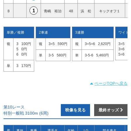
1
8
青嶋 裕治
48
浜 松
キックオフ１
単勝／複勝
2車連
3連勝
ワイド
複
3
100円
複
3=5
590円
複
3=5=6
2,620円
3=5
2
5
0円
3=6
5
6
0円
5=6
1
単
3-5
580円
単
3-5-6
5,460円
単
3
170円
ページTOPへ戻る
第10レース
映像を見る
最終オッズ
特別一般戦 3100m (6周)
着
事故
車番
選手名
年齢
LG
競走車名