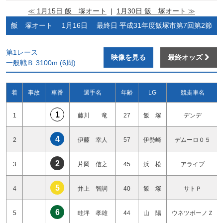
≪ 1月15日 飯 塚オート
|
1月30日 飯 塚オート ≫
飯 塚オート 1月16日 最終日 平成31年度飯塚市第7回第2節
第1レース
映像を見る
最終オッズ
一般戦Ｂ 3100m (6周)
着
事故
車番
選手名
年齢
LG
競走車名
1
1
藤川 竜
27
飯 塚
デンデ
4
2
伊藤 幸人
57
伊勢崎
デムーロ０５
2
3
片岡 信之
45
浜 松
アライブ
5
4
井上 智詞
40
飯 塚
サトＰ
6
5
畦坪 孝雄
44
山 陽
ウネツボーノＺ