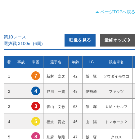
ページTOPへ戻る
第10レース
映像を見る
最終オッズ
選抜戦 3100m (6周)
着
事故
車番
選手名
年齢
LG
競走車名
7
1
新村 嘉之
42
飯 塚
ソウダイモウコ
4
2
谷川 一貴
48
伊勢崎
ファッツ
3
3
青山 文敏
63
飯 塚
ＵＭ・セルフ
5
4
福永 貴史
46
山 陽
トマホーク２
8
5
別府 敬剛
47
飯 塚
クロス