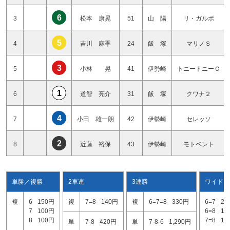
6
3
松本 康晃
51
山 陽
リ・ガルボ
5
4
吉川 麻季
24
飯 塚
マリノＳ
3
5
小林 晃
41
伊勢崎
トニートニーＣ
1
6
道智 亮介
31
飯 塚
クワナ２
4
7
小田 雄一朗
42
伊勢崎
セレッソ
2
8
近藤 裕保
43
伊勢崎
モトベント
単勝／複勝
2車連
3連勝
ワイド
複
6
150円
複
7=8
140円
複
6=7=8
330円
6=7
28
7
100円
6=8
12
8
100円
7=8
12
単
7-8
420円
単
7-8-6
1,290円