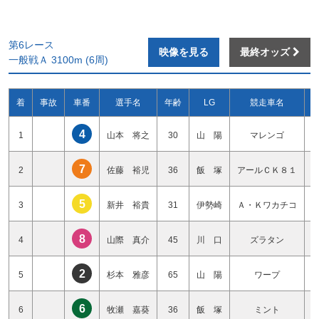
第6レース
映像を見る
最終オッズ
一般戦Ａ 3100m (6周)
着
事故
車番
選手名
年齢
LG
競走車名
4
1
山本 将之
30
山 陽
マレンゴ
7
2
佐藤 裕児
36
飯 塚
アールＣＫ８１
5
3
新井 裕貴
31
伊勢崎
Ａ・Ｋワカチコ
8
4
山際 真介
45
川 口
ズラタン
2
5
杉本 雅彦
65
山 陽
ワープ
6
6
牧瀬 嘉葵
36
飯 塚
ミント