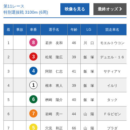
第11レース
映像を見る
最終オッズ
特別選抜戦 3100m (6周)
着
事故
車番
選手名
年齢
LG
競走車名
8
1
若井 友和
46
川 口
モエルトウコン
3
2
松尾 隆広
39
飯 塚
デュエル・１６
4
3
阿部 仁志
41
飯 塚
サティアＶ
1
4
根本 将人
39
飯 塚
イルリ
6
5
桝崎 陽介
40
飯 塚
タック
7
6
岩崎 亮一
44
山 陽
ＦＧビゼン
5
7
穴見 和正
66
山 陽
プラダ