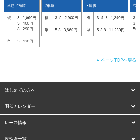
単勝／複勝
2車連
3連勝
ワ
複
3
1,060円
複
3=5
2,900円
複
3=5=8
1,290円
3=5
5
400円
3=8
8
290円
5=8
単
5-3
3,660円
単
5-3-8
11,230円
単
5
430円
ページTOPへ戻る
はじめての方へ
はじめての方へ
開催カレンダー
競輪
レース情報
オートレース
レース予想
競輪場一覧