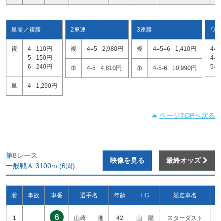
単勝／複勝
2車連
3連勝
ワ
複
4
110円
複
4=5
2,980円
複
4=5=6
1,410円
4=5
5
150円
4=6
6
240円
5=6
単
4-5
4,810円
単
4-5-6
10,990円
単
4
1,290円
ページTOPへ戻る
第8レース
映像を見る
最終オッズ
一般戦Ａ 3100m (6周)
着
事故
車番
選手名
年齢
LG
競走車名
6
1
山崎 進
42
山 陽
スターダスト