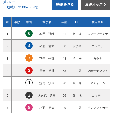
第2レース
映像を見る
最終オッズ
一般戦Ｂ 3100m (6周)
着
事故
車番
選手名
年齢
LG
競走車名
6
1
本門 延唯
41
飯 塚
スタープラチナ
4
2
猪熊 龍太
38
伊勢崎
ニジハナ
7
3
下平 佳輝
48
浜 松
ガラナ
3
4
田斎 英世
63
山 陽
マホラヤマタイ
1
5
堂免 沙弥
28
飯 塚
アチャーム
2
6
大久保 哲司
56
飯 塚
コマテツ
8
7
小栗 勝太
29
山 陽
ピンクタイガー