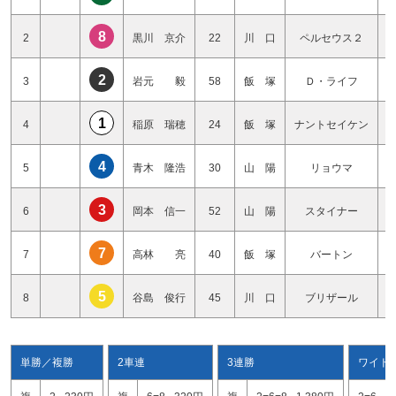
8
2
黒川 京介
22
川 口
ペルセウス２
2
3
岩元 毅
58
飯 塚
Ｄ・ライフ
1
4
稲原 瑞穂
24
飯 塚
ナントセイケン
4
5
青木 隆浩
30
山 陽
リョウマ
3
6
岡本 信一
52
山 陽
スタイナー
7
7
高林 亮
40
飯 塚
バートン
5
8
谷島 俊行
45
川 口
ブリザール
単勝／複勝
2車連
3連勝
ワイド