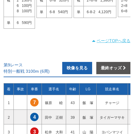
複
2
230円
複
6=8
320円
複
2=6=8
1,380円
2=6
6
6
100円
2=8
7
8
100円
6=8
1
単
6-8
540円
単
6-8-2
4,120円
単
6
590円
ページTOPへ戻る
第9レース
映像を見る
最終オッズ
特別一般戦 3100m (6周)
着
事故
車番
選手名
年齢
LG
競走車名
7
1
篠原 睦
43
飯 塚
チャージ
4
2
田中 正樹
39
飯 塚
タイガーマサキ
3
3
松井 大和
41
山 陽
ヨバンマツイ