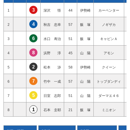
3
1
深沢 悟
44
伊勢崎
カーペンター
4
2
秋吉 忠幸
57
飯 塚
ノギザカ
6
3
水口 寿治
51
飯 塚
キャビンＡ
8
4
浜野 淳
45
山 陽
アモン
2
5
松本 渉
58
伊勢崎
クイーン
7
6
竹中 一成
57
山 陽
トップダンディ
5
7
日室 志郎
51
山 陽
ダーマエ４６
1
8
石本 圭耶
21
飯 塚
ミニオン