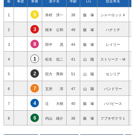
着
事故
車番
選手名
年齢
LG
競走車名
5
1
井村 淳一
38
飯 塚
シャーロットＡ
3
2
桜木 公和
48
飯 塚
ハナミチ
8
3
田中 茂
44
飯 塚
レイリー
1
4
松生 信二
41
山 陽
ストリーク・Ｍ
2
5
田方 秀和
51
山 陽
セシリア
7
6
五所 淳
47
山 陽
パンドラー
4
7
辻 大樹
40
飯 塚
パパピース
6
8
内山 雄介
36
飯 塚
フブキザクラ１