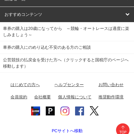
競輪くじ
レース結果
北日本
函館競輪場
青森競輪場
いわき平競輪場
おすすめコンテンツ
車券の購入は20歳になってから ～競輪・オートレースは適度に楽
Dokanto!
キャリーオーバー一覧
関
競輪選手情報
弥彦競輪場
前橋競輪場
取手競輪場
宇都宮競輪場
しみましょう～
東
大宮競輪場
西武園競輪場
京王閣競輪場
立川競輪場
チャリロトプラザ
Perfecta Navi
車券の購入にのめり込む不安のある方のご相談
南
松戸競輪場
千葉競輪場
川崎競輪場
平塚競輪場
公営競技の払戻金を受けた方へ（クリックすると国税庁のページへ
netkeirin
関
移動します）
小田原競輪場
伊東競輪場
静岡競輪場
東
ケイリンガル
中
名古屋競輪場
岐阜競輪場
大垣競輪場
豊橋競輪場
はじめての方へ
ヘルプセンター
お問い合わせ
部
チャリレンジャー
富山競輪場
松阪競輪場
四日市競輪場
会員規約
会社概要
個人情報について
推奨動作環境
競輪場情報
近
福井競輪場
奈良競輪場
向日町競輪場
和歌山競輪場
畿
岸和田競輪場
オートレース場情報
PCサイトへ移動