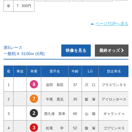
単
7
300円
ページTOPへ戻る
第5レース
映像を見る
最終オッズ
一般戦Ａ 3100m (6周)
着
事故
車番
選手名
年齢
LG
競走車名
8
1
岩田 裕臣
37
川 口
プラスワン５５
7
2
中尾 貴志
30
飯 塚
アイロンホース
2
3
西久保 英幸
66
山 陽
ギャランドゥ
3
4
松尾 学
52
飯 塚
ゴブリンＨ３