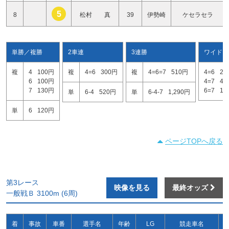
5
8
松村 真
39
伊勢崎
ケセラセラ
単勝／複勝
2車連
3連勝
ワイド
複
4
100円
複
4=6
300円
複
4=6=7
510円
4=6
22
6
100円
4=7
45
7
130円
6=7
12
単
6-4
520円
単
6-4-7
1,290円
単
6
120円
ページTOPへ戻る
第3レース
映像を見る
最終オッズ
一般戦Ｂ 3100m (6周)
着
事故
車番
選手名
年齢
LG
競走車名