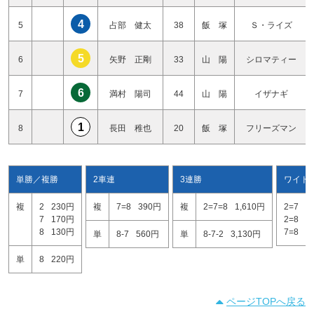
4
5
占部 健太
38
飯 塚
Ｓ・ライズ
5
6
矢野 正剛
33
山 陽
シロマティー
6
7
満村 陽司
44
山 陽
イザナギ
1
8
長田 稚也
20
飯 塚
フリーズマン
単勝／複勝
2車連
3連勝
ワイド
複
2
230円
複
7=8
390円
複
2=7=8
1,610円
2=7
9
7
170円
2=8
5
8
130円
7=8
2
単
8-7
560円
単
8-7-2
3,130円
単
8
220円
ページTOPへ戻る