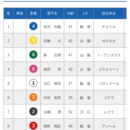
着
事故
車番
選手名
年齢
LG
競走車名
4
1
佳元 光義
41
飯 塚
ナエトル
5
2
石橋 大
42
山 陽
ガロモガ
6
3
林 弘明
47
山 陽
Ｊ・アンクラス
8
4
前田 淳
43
山 陽
メスカリート
1
5
川口 裕司
27
飯 塚
バロンドール
7
6
中村 杏亮
25
飯 塚
コアラ
2
7
山崎 潤
52
川 口
レイラ
3
8
西村 昭紀
46
飯 塚
アンヘル