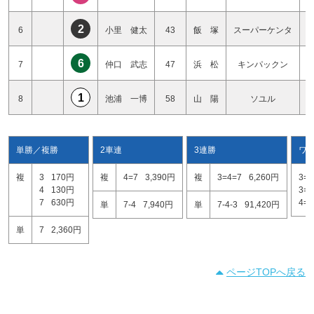
2
6
小里 健太
43
飯 塚
スーパーケンタ
6
7
仲口 武志
47
浜 松
キンパックン
1
8
池浦 一博
58
山 陽
ソユル
単勝／複勝
2車連
3連勝
ワ
複
3
170円
複
4=7
3,390円
複
3=4=7
6,260円
3=4
4
130円
3=7
7
630円
4=7
単
7-4
7,940円
単
7-4-3
91,420円
単
7
2,360円
ページTOPへ戻る