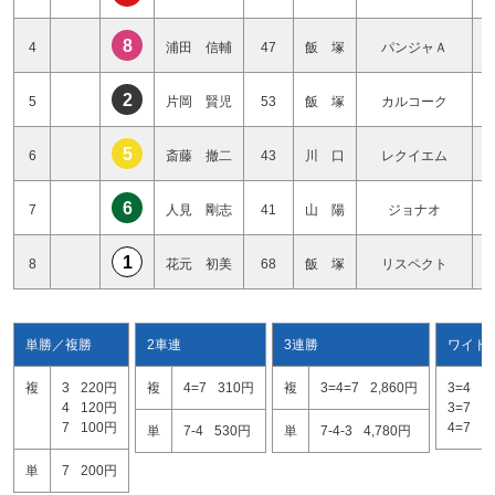
8
4
浦田 信輔
47
飯 塚
パンジャＡ
2
5
片岡 賢児
53
飯 塚
カルコーク
5
6
斎藤 撤二
43
川 口
レクイエム
6
7
人見 剛志
41
山 陽
ジョナオ
1
8
花元 初美
68
飯 塚
リスペクト
単勝／複勝
2車連
3連勝
ワイド
複
3
220円
複
4=7
310円
複
3=4=7
2,860円
3=4
1
4
120円
3=7
6
7
100円
4=7
2
単
7-4
530円
単
7-4-3
4,780円
単
7
200円