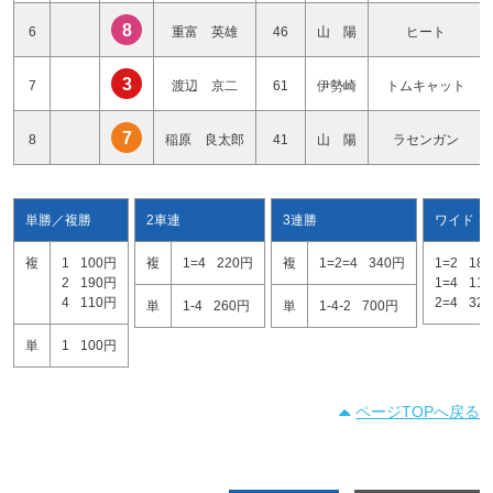
8
6
重富 英雄
46
山 陽
ヒート
3
7
渡辺 京二
61
伊勢崎
トムキャット
7
8
稲原 良太郎
41
山 陽
ラセンガン
単勝／複勝
2車連
3連勝
ワイド
複
1
100円
複
1=4
220円
複
1=2=4
340円
1=2
18
2
190円
1=4
11
4
110円
2=4
32
単
1-4
260円
単
1-4-2
700円
単
1
100円
ページTOPへ戻る