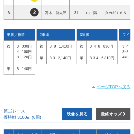
2
8
高木 健太郎
31
山 陽
タカギ１６５
単勝／複勝
2車連
3連勝
ワイド
複
3
330円
複
3=8
1,410円
複
3=4=8
830円
3=4
4
100円
3=8
8
120円
4=8
単
8-3
2,140円
単
8-3-4
6,810円
単
8
140円
ページTOPへ戻る
第12レース
映像を見る
最終オッズ
優勝戦 3100m (6周)