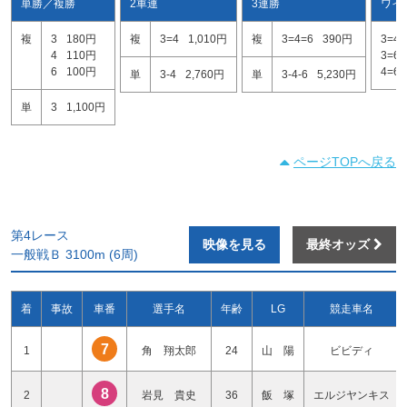
単勝／複勝
2車連
3連勝
ワイ
複
3
180円
複
3=4
1,010円
複
3=4=6
390円
3=4
4
110円
3=6
6
100円
4=6
単
3-4
2,760円
単
3-4-6
5,230円
単
3
1,100円
ページTOPへ戻る
第4レース
映像を見る
最終オッズ
一般戦Ｂ 3100m (6周)
着
事故
車番
選手名
年齢
LG
競走車名
7
1
角 翔太郎
24
山 陽
ビビディ
8
2
岩見 貴史
36
飯 塚
エルジヤンキス