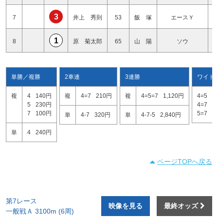
3
7
井上 秀則
53
飯 塚
エースＹ
1
8
原 菊太郎
65
山 陽
ソウ
単勝／複勝
2車連
3連勝
ワイド
複
4
140円
複
4=7
210円
複
4=5=7
1,120円
4=5
5
5
230円
4=7
1
7
100円
5=7
4
単
4-7
320円
単
4-7-5
2,840円
単
4
240円
ページTOPへ戻る
第7レース
映像を見る
最終オッズ
一般戦Ａ 3100m (6周)