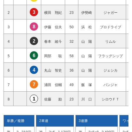
3
2
横田 翔紀
23
伊勢崎
ジャガー
8
3
伊藤 信夫
50
浜 松
プロドライブ
2
4
春本 綾斗
32
山 陽
リムル
6
5
岡部 聡
58
山 陽
フラッグシップ
4
6
丸山 智史
36
山 陽
ジェシカ
7
7
浦田 信輔
49
飯 塚
パンジャ
1
8
佐藤 励
23
川 口
シロウＦＴ
単勝／複勝
2車連
3連勝
ワイ