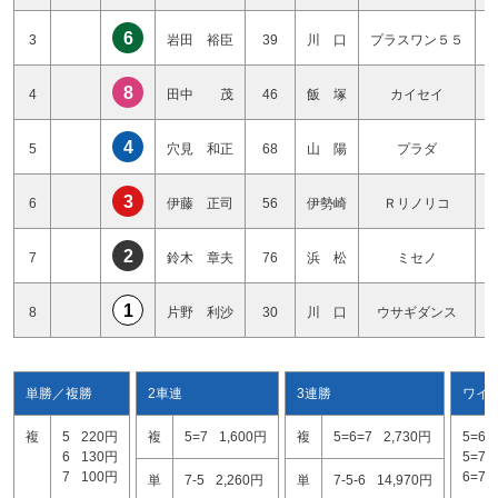
6
3
岩田 裕臣
39
川 口
プラスワン５５
8
4
田中 茂
46
飯 塚
カイセイ
4
5
穴見 和正
68
山 陽
プラダ
3
6
伊藤 正司
56
伊勢崎
Ｒリノリコ
2
7
鈴木 章夫
76
浜 松
ミセノ
1
8
片野 利沙
30
川 口
ウサギダンス
単勝／複勝
2車連
3連勝
ワイ
複
5
220円
複
5=7
1,600円
複
5=6=7
2,730円
5=6
6
130円
5=7
7
100円
6=7
単
7-5
2,260円
単
7-5-6
14,970円