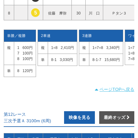
5
8
佐藤 摩弥
30
川 口
Ｐタン３
単勝／複勝
2車連
3連勝
ワイ
複
1
600円
複
1=8
2,410円
複
1=7=8
3,340円
1=7
7
100円
1=8
8
100円
7=8
単
8-1
3,030円
単
8-1-7
15,680円
単
8
120円
ページTOPへ戻る
第12レース
映像を見る
最終オッズ
三次予選Ａ 3100m (6周)