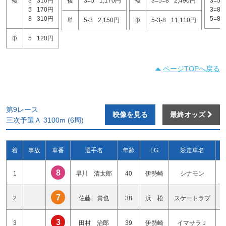
複
3
310円
複
3=5
1,170円
複
3=5=8
2,490円
3=5
5
170円
3=8
8
310円
5=8
単
5-3
2,150円
単
5-3-8
11,110円
単
5
120円
ページTOPへ戻る
第9レース
映像を見る
最終オッズ
三次予選Ａ 3100m (6周)
着
事故
車番
選手名
年齢
LG
競走車名
8
1
早川 清太郎
40
伊勢崎
シナモン
7
2
佐藤 貴也
38
浜 松
スケートラブ
3
3
田村 治郎
39
伊勢崎
イマサラＪ