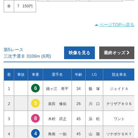
単
7
150円
ページTOPへ戻る
第5レース
映像を見る
最終オッズ
三次予選Ｂ 3100m (6周)
着
事故
車番
選手名
年齢
LG
競走車名
6
1
鐘ヶ江 将平
34
飯 塚
ジェイドＡ
5
2
泉田 修佑
26
川 口
テリザアキ０６
8
3
木村 武之
45
浜 松
ワント
4
4
角南 一如
45
山 陽
ソナポケＳＫＹ