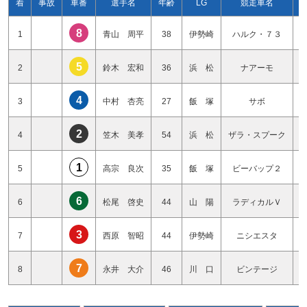
着
事故
車番
選手名
年齢
LG
競走車名
8
1
青山 周平
38
伊勢崎
ハルク・７３
5
2
鈴木 宏和
36
浜 松
ナアーモ
4
3
中村 杏亮
27
飯 塚
サボ
2
4
笠木 美孝
54
浜 松
ザラ・スプーク
1
5
高宗 良次
35
飯 塚
ビーバップ２
6
6
松尾 啓史
44
山 陽
ラディカルＶ
3
7
西原 智昭
44
伊勢崎
ニシエスタ
7
8
永井 大介
46
川 口
ビンテージ