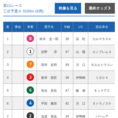
第11レース
映像を見る
最終オッズ
三次予選Ａ 3100m (6周)
着
事故
車番
選手名
年齢
LG
競走車名
8
1
鈴木 圭一郎
28
浜 松
カルマＳ５Ｋ
1
2
浜野 淳
47
山 陽
エンブレム３
7
3
若井 友和
49
川 口
モエルトウコン
3
4
新井 恵匠
38
伊勢崎
ミタケ４
6
5
有吉 辰也
47
飯 塚
キックアス
4
6
平田 雅崇
42
川 口
Ｓトラノスケ
2
7
吉原 恭佑
34
伊勢崎
バーシア