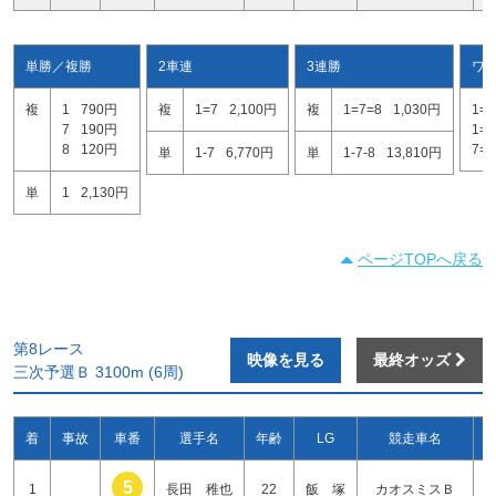
単勝／複勝
2車連
3連勝
ワ
複
1
790円
複
1=7
2,100円
複
1=7=8
1,030円
1=7
7
190円
1=8
8
120円
7=8
単
1-7
6,770円
単
1-7-8
13,810円
単
1
2,130円
ページTOPへ戻る
第8レース
映像を見る
最終オッズ
三次予選Ｂ 3100m (6周)
着
事故
車番
選手名
年齢
LG
競走車名
5
1
長田 稚也
22
飯 塚
カオスミスＢ