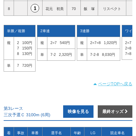
1
8
花元 初美
70
飯 塚
リスペクト
0
単勝／複勝
2車連
3連勝
ワイド
複
2
100円
複
2=7
540円
複
2=7=8
1,020円
2=7
7
150円
2=8
8
130円
7=8
単
7-2
2,320円
単
7-2-8
8,030円
単
7
720円
ページTOPへ戻る
第3レース
映像を見る
最終オッズ
三次予選Ｃ 3100m (6周)
着
事故
車番
選手名
年齢
LG
競走車名