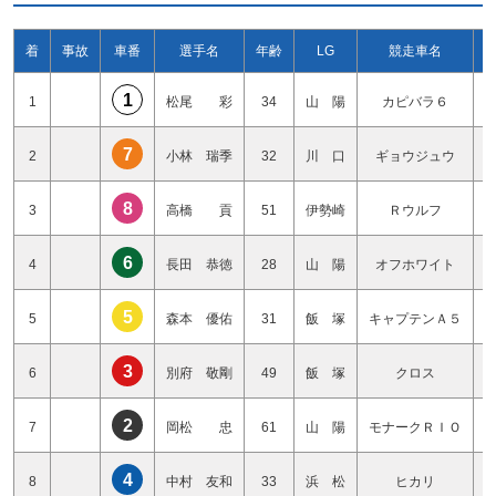
着
事故
車番
選手名
年齢
LG
競走車名
1
1
松尾 彩
34
山 陽
カピバラ６
7
2
小林 瑞季
32
川 口
ギョウジュウ
8
3
高橋 貢
51
伊勢崎
Ｒウルフ
6
4
長田 恭徳
28
山 陽
オフホワイト
5
5
森本 優佑
31
飯 塚
キャプテンＡ５
3
6
別府 敬剛
49
飯 塚
クロス
2
7
岡松 忠
61
山 陽
モナークＲＩＯ
4
8
中村 友和
33
浜 松
ヒカリ