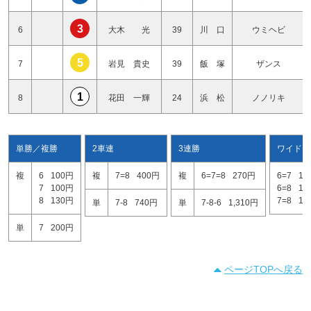
3
6
大木 光
39
川 口
ウミヘビ
5
7
岩見 貴史
39
飯 塚
ザンス
1
8
花田 一輝
24
浜 松
ノノリキ
単勝／複勝
2車連
3連勝
ワイド
複
6
100円
複
7=8
400円
複
6=7=8
270円
6=7
15
7
100円
6=8
10
8
130円
7=8
14
単
7-8
740円
単
7-8-6
1,310円
単
7
200円
ページTOPへ戻る