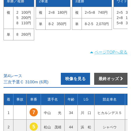
単勝／複勝
2車連
3連勝
ワイド
複
2
100円
複
2=8
180円
複
2=5=8
740円
2=5
36
5
200円
2=8
13
8
110円
5=8
32
単
8-2
350円
単
8-2-5
2,070円
単
8
260円
ページTOPへ戻る
第4レース
映像を見る
最終オッズ
三次予選Ｃ 3100m (6周)
着
事故
車番
選手名
年齢
LG
競走車名
7
1
中山 光
34
川 口
ヒカルンデス５
5
2
松山 茂靖
44
浜 松
シャペウ