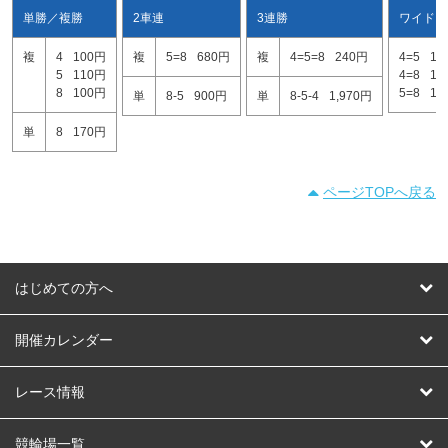
単勝／複勝
2車連
3連勝
ワイド
複
4
100円
複
5=8
680円
複
4=5=8
240円
4=5
19
5
110円
4=8
10
8
100円
5=8
19
単
8-5
900円
単
8-5-4
1,970円
単
8
170円
ページTOPへ戻る
はじめての方へ
はじめての方へ
開催カレンダー
競輪
レース情報
オートレース
レース予想
競輪場一覧