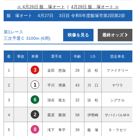
≪ 4月26日 飯 塚オート
|
4月28日 飯 塚オート ≫
飯 塚オート 4月27日 3日目 令和5年度飯塚市第2回第2節
第1レース
映像を見る
最終オッズ
三次予選Ｃ 3100m (6周)
着
事故
車番
選手名
年齢
LG
競走車名
3
1
金田 悠伽
28
浜 松
ファイナリー
1
2
平川 博康
43
川 口
ヤワラ
6
3
深谷 俊太
32
浜 松
シグナル
2
4
栗原 勝測
58
伊勢崎
サバイバルＭＫ
8
5
滝下 隼平
39
飯 塚
Ｓ・ラセツ