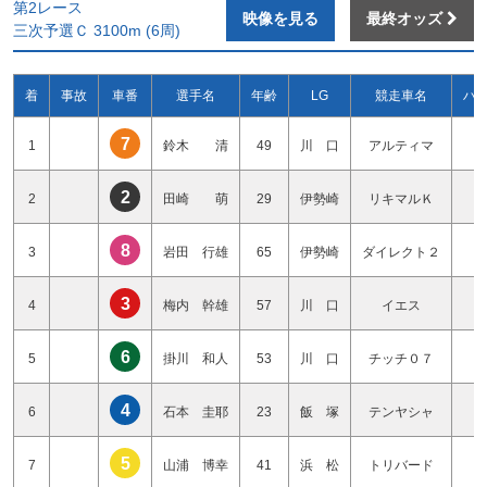
第2レース
映像を見る
最終オッズ
三次予選Ｃ 3100m (6周)
着
事故
車番
選手名
年齢
LG
競走車名
ハ
7
1
鈴木 清
49
川 口
アルティマ
2
2
2
田崎 萌
29
伊勢崎
リキマルＫ
1
8
3
岩田 行雄
65
伊勢崎
ダイレクト２
2
3
4
梅内 幹雄
57
川 口
イエス
1
6
5
掛川 和人
53
川 口
チッチ０７
2
4
6
石本 圭耶
23
飯 塚
テンヤシャ
2
5
7
山浦 博幸
41
浜 松
トリバード
2