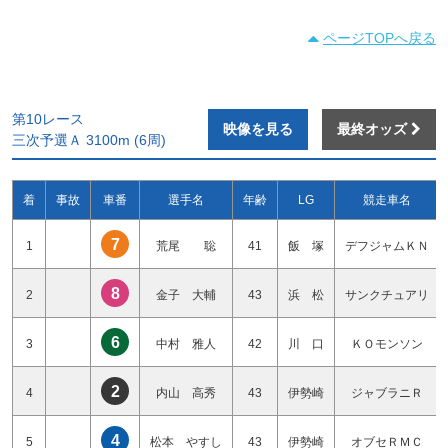
ページTOPへ戻る
第10レース
映像を見る
最終オッズ
三次予選Ａ 3100m (6周)
着
事故
車番
選手名
年齢
LG
競走車名
7
1
荒尾 聡
41
飯 塚
デフジャムＫＮ
8
2
金子 大輔
43
浜 松
サンクチュアリ
6
3
中村 雅人
42
川 口
ＫＯモンソン
2
4
内山 高秀
43
伊勢崎
ジャブラニＲ
4
5
松本 やすし
43
伊勢崎
オブセＲＭＣ