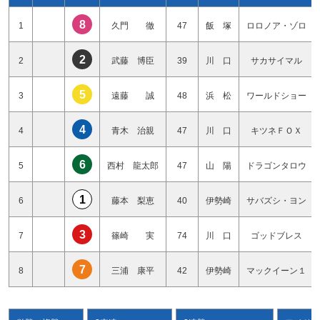
8
1
久門 徹
47
飯 塚
ロロノア・ゾロ
2
2
武藤 博臣
39
川 口
サカサイマル
5
3
遠藤 誠
48
浜 松
ワールドショー
4
4
青木 治親
47
川 口
キツネＦＯＸ
6
5
西村 龍太郎
47
山 陽
ドラゴンタロウ
1
6
藤本 梨恵
40
伊勢崎
サバズシ・ヨン
3
7
篠崎 実
74
川 口
ゴッドブレス
7
8
三浦 康平
42
伊勢崎
マックイーン１