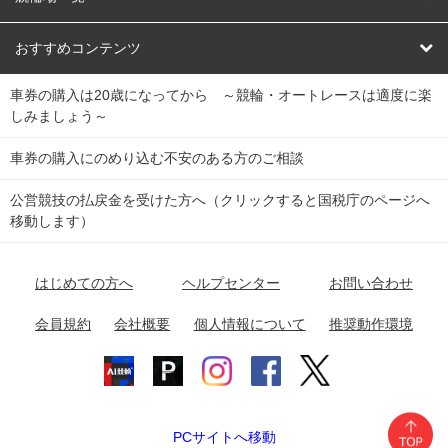
競輪くじ
レース結果
北日本
函館競輪場
青森競輪場
いわき平競輪場
おすすめコンテンツ
車券の購入は20歳になってから ～競輪・オートレースは適度に楽
Dokanto!
キャリーオーバー一覧
関
競輪選手情報
弥彦競輪場
前橋競輪場
取手競輪場
宇都宮競輪場
しみましょう～
東
大宮競輪場
西武園競輪場
京王閣競輪場
立川競輪場
チャリロトプラザ
Perfecta Navi
車券の購入にのめり込む不安のある方のご相談
南
松戸競輪場
千葉競輪場
川崎競輪場
平塚競輪場
公営競技の払戻金を受けた方へ（クリックすると国税庁のページへ
netkeirin
関
移動します）
小田原競輪場
伊東競輪場
静岡競輪場
東
ケイリンガル
中
名古屋競輪場
岐阜競輪場
大垣競輪場
豊橋競輪場
はじめての方へ
ヘルプセンター
お問い合わせ
部
チャリレンジャー
富山競輪場
松阪競輪場
四日市競輪場
会員規約
会社概要
個人情報について
推奨動作環境
競輪場情報
近
福井競輪場
奈良競輪場
向日町競輪場
和歌山競輪場
畿
岸和田競輪場
オートレース場情報
PCサイトへ移動