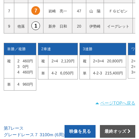
7
7
岩崎 亮一
47
山 陽
ＦＧビゼン
1
9
他落
新井 日和
20
伊勢崎
イーグレット
単勝／複勝
2車連
3連勝
ワイ
複
2
460円
複
2=4
2,120円
複
2=3=4
20,800円
2=3
3
0円
2=4
4
460円
3=4
単
4-2
6,050円
単
4-2-3
215,400円
単
4
960円
ページTOPへ戻る
第7レース
映像を見る
最終オッズ
グレードレース７ 3100m (6周)