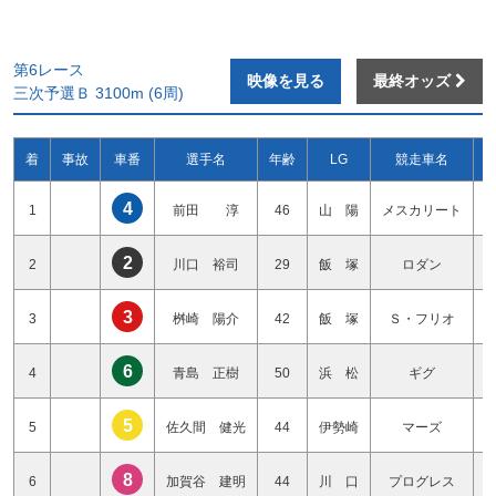
第6レース
映像を見る
最終オッズ
三次予選Ｂ 3100m (6周)
着
事故
車番
選手名
年齢
LG
競走車名
4
1
前田 淳
46
山 陽
メスカリート
2
2
川口 裕司
29
飯 塚
ロダン
3
3
桝崎 陽介
42
飯 塚
Ｓ・フリオ
6
4
青島 正樹
50
浜 松
ギグ
5
5
佐久間 健光
44
伊勢崎
マーズ
8
6
加賀谷 建明
44
川 口
プログレス