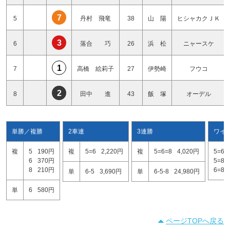
7
5
丹村 飛竜
38
山 陽
ヒシャカクＪＫ
3
6
落合 巧
26
浜 松
ニャースケ
1
7
高橋 絵莉子
27
伊勢崎
フウコ
2
8
田中 進
43
飯 塚
オーデル
単勝／複勝
2車連
3連勝
ワイ
複
5
190円
複
5=6
2,220円
複
5=6=8
4,020円
5=6
6
370円
5=8
8
210円
6=8
単
6-5
3,690円
単
6-5-8
24,980円
単
6
580円
ページTOPへ戻る