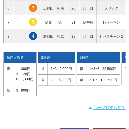
7
6
上和田 拓海
26
川 口
ノリック
5
7
伊藤 正真
31
伊勢崎
レオーマン
4
8
君和田 裕二
39
川 口
セバスチャン２
単勝／複勝
2車連
3連勝
ワ
複
1
380円
複
1=3
2,090円
複
1=3=6
22,590円
1=
3
120円
1=
6
1,330円
3=
単
3-1
5,300円
単
3-1-6
130,500円
単
3
800円
ページTOPへ戻る