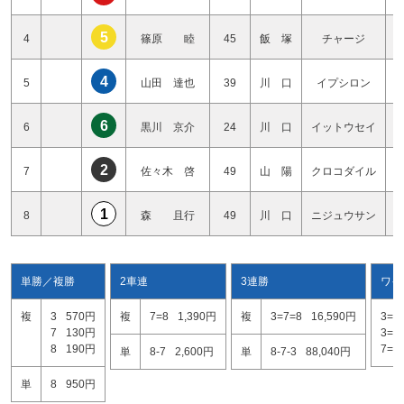
5
4
篠原 睦
45
飯 塚
チャージ
4
5
山田 達也
39
川 口
イプシロン
6
6
黒川 京介
24
川 口
イットウセイ
2
7
佐々木 啓
49
山 陽
クロコダイル
1
8
森 且行
49
川 口
ニジュウサン
単勝／複勝
2車連
3連勝
ワイ
複
3
570円
複
7=8
1,390円
複
3=7=8
16,590円
3=7
7
130円
3=8
8
190円
7=8
単
8-7
2,600円
単
8-7-3
88,040円
単
8
950円