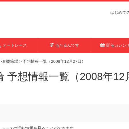
はじめて
オートレース
当たるんです
開催カレン
小倉競輪場
>
予想情報一覧（2008年12月27日）
 予想情報一覧（2008年12
、レースの詳細情報を見ることができます。