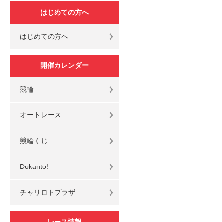
はじめての方へ
はじめての方へ
開催カレンダー
競輪
オートレース
競輪くじ
Dokanto!
チャリロトプラザ
レース情報