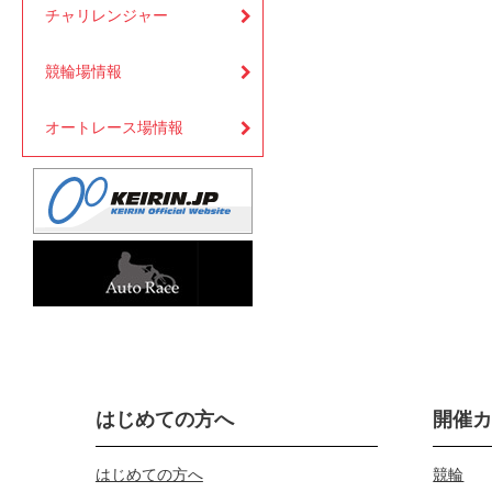
チャリレンジャー
競輪場情報
オートレース場情報
はじめての方へ
開催
はじめての方へ
競輪