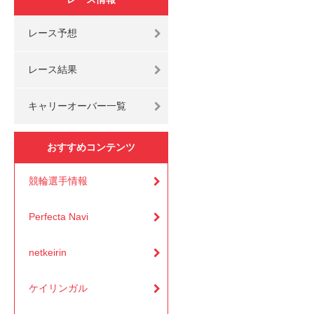
レース予想
レース結果
キャリーオーバー一覧
おすすめコンテンツ
競輪選手情報
Perfecta Navi
netkeirin
ケイリンガル