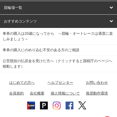
オートレース
レース予想
競輪場一覧
競輪くじ
レース結果
北日本
函館競輪場
青森競輪場
いわき平競輪場
おすすめコンテンツ
車券の購入は20歳になってから ～競輪・オートレースは適度に楽
Dokanto!
キャリーオーバー一覧
関
競輪選手情報
弥彦競輪場
前橋競輪場
取手競輪場
宇都宮競輪場
しみましょう～
東
大宮競輪場
西武園競輪場
京王閣競輪場
立川競輪場
チャリロトプラザ
Perfecta Navi
車券の購入にのめり込む不安のある方のご相談
南
松戸競輪場
千葉競輪場
川崎競輪場
平塚競輪場
公営競技の払戻金を受けた方へ（クリックすると国税庁のページへ
netkeirin
関
移動します）
小田原競輪場
伊東競輪場
静岡競輪場
東
ケイリンガル
中
名古屋競輪場
岐阜競輪場
大垣競輪場
豊橋競輪場
はじめての方へ
ヘルプセンター
お問い合わせ
部
チャリレンジャー
富山競輪場
松阪競輪場
四日市競輪場
会員規約
会社概要
個人情報について
推奨動作環境
競輪場情報
近
福井競輪場
奈良競輪場
向日町競輪場
和歌山競輪場
畿
岸和田競輪場
オートレース場情報