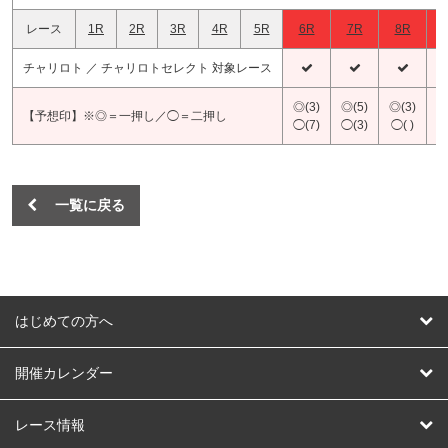
レース
1R
2R
3R
4R
5R
6R
7R
8R
チャリロト ／ チャリロトセレクト 対象レース
◎(3)
◎(5)
◎(3)
◎
【予想印】※◎＝一押し／◯＝二押し
◯(7)
◯(3)
◯( )
◯
一覧に戻る
はじめての方へ
はじめての方へ
開催カレンダー
競輪
レース情報