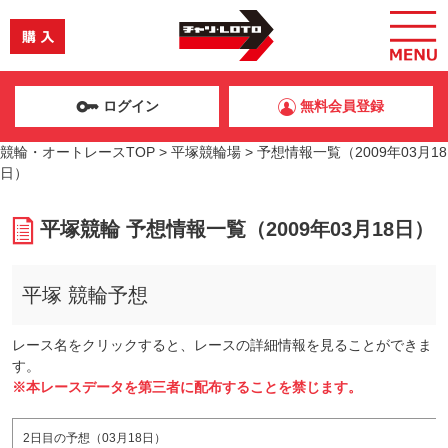
ログイン
無料会員登録
競輪・オートレースTOP
>
平塚競輪場
>
予想情報一覧（2009年03月18
日）
平塚競輪 予想情報一覧（2009年03月18日）
平塚 競輪予想
レース名をクリックすると、レースの詳細情報を見ることができま
す。
※本レースデータを第三者に配布することを禁じます。
2日目の予想（03月18日）