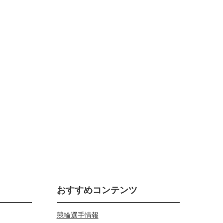
おすすめコンテンツ
競輪選手情報