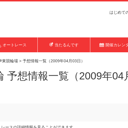
はじめて
オートレース
当たるんです
開催カレン
伊東競輪場
>
予想情報一覧（2009年04月03日）
 予想情報一覧（2009年04
、レースの詳細情報を見ることができます。