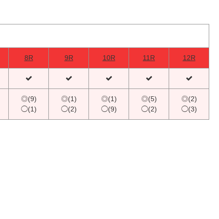
8R
9R
10R
11R
12R
◎(9)
◎(1)
◎(1)
◎(5)
◎(2)
◯(1)
◯(2)
◯(9)
◯(2)
◯(3)