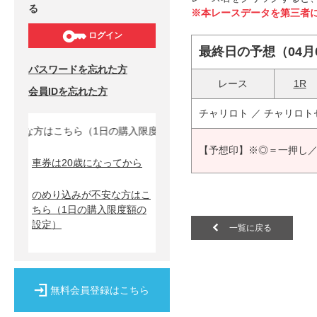
る
※本レースデータを第三者
ログイン
最終日の予想（04月
パスワードを忘れた方
レース
1R
会員IDを忘れた方
チャリロト ／ チャリロト
安な方はこちら（1日の購入限度額の設定）↓
【予想印】※◎＝一押し
車券は20歳になってから
のめり込みが不安な方はこ
ちら
（1日の購入限度額の
設定）
一覧に戻る
無料会員登録はこちら