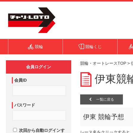
競輪
競輪くじ
競輪・オートレースTOP
>
会員ログイン
伊東競輪
会員ID
一覧に戻る
パスワード
伊東 競輪予想
次回から自動ログインす
レース名をクリックすると