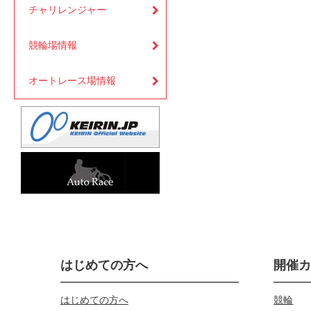
チャリレンジャー
競輪場情報
オートレース場情報
はじめての方へ
開催
はじめての方へ
競輪