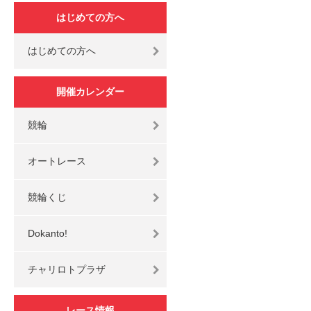
はじめての方へ
はじめての方へ
開催カレンダー
競輪
オートレース
競輪くじ
Dokanto!
チャリロトプラザ
レース情報