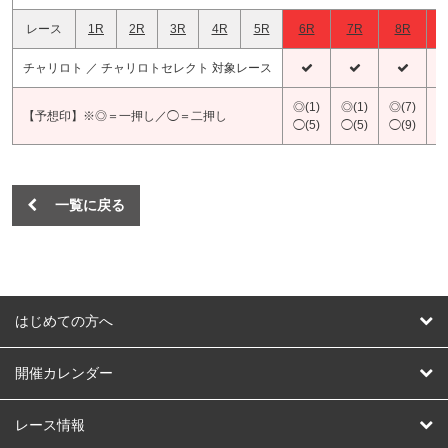
レース
1R
2R
3R
4R
5R
6R
7R
8R
チャリロト ／ チャリロトセレクト 対象レース
◎(1)
◎(1)
◎(7)
◎
【予想印】※◎＝一押し／◯＝二押し
◯(5)
◯(5)
◯(9)
◯
一覧に戻る
はじめての方へ
はじめての方へ
開催カレンダー
競輪
レース情報