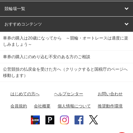
オートレース
レース予想
競輪場一覧
競輪くじ
レース結果
北日本
函館競輪場
青森競輪場
いわき平競輪場
おすすめコンテンツ
車券の購入は20歳になってから ～競輪・オートレースは適度に楽
Dokanto!
キャリーオーバー一覧
関
競輪選手情報
弥彦競輪場
前橋競輪場
取手競輪場
宇都宮競輪場
しみましょう～
東
大宮競輪場
西武園競輪場
京王閣競輪場
立川競輪場
チャリロトプラザ
Perfecta Navi
車券の購入にのめり込む不安のある方のご相談
南
松戸競輪場
千葉競輪場
川崎競輪場
平塚競輪場
公営競技の払戻金を受けた方へ（クリックすると国税庁のページへ
netkeirin
関
移動します）
小田原競輪場
伊東競輪場
静岡競輪場
東
ケイリンガル
中
名古屋競輪場
岐阜競輪場
大垣競輪場
豊橋競輪場
はじめての方へ
ヘルプセンター
お問い合わせ
部
チャリレンジャー
富山競輪場
松阪競輪場
四日市競輪場
会員規約
会社概要
個人情報について
推奨動作環境
競輪場情報
近
福井競輪場
奈良競輪場
向日町競輪場
和歌山競輪場
畿
岸和田競輪場
オートレース場情報