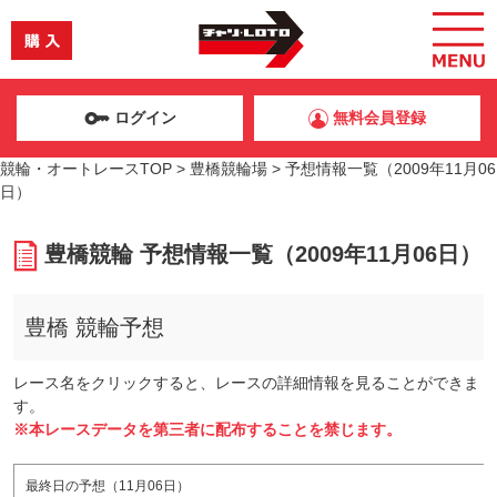
ログイン
無料会員登録
競輪・オートレースTOP
>
豊橋競輪場
>
予想情報一覧（2009年11月06
日）
豊橋競輪 予想情報一覧（2009年11月06日）
豊橋 競輪予想
レース名をクリックすると、レースの詳細情報を見ることができま
す。
※本レースデータを第三者に配布することを禁じます。
最終日の予想（11月06日）