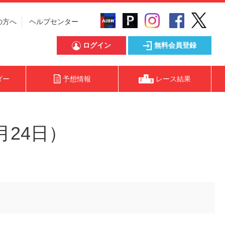
の方へ
ヘルプセンター
ログイン
無料会員登録
ダー
予想情報
レース結果
月24日）