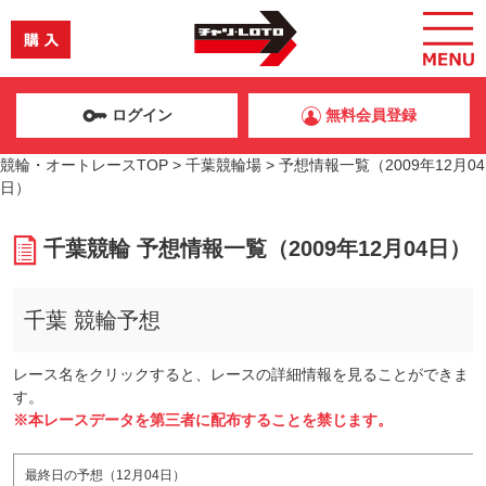
ログイン
無料会員登録
競輪・オートレースTOP
>
千葉競輪場
>
予想情報一覧（2009年12月04
日）
千葉競輪 予想情報一覧（2009年12月04日）
千葉 競輪予想
レース名をクリックすると、レースの詳細情報を見ることができま
す。
※本レースデータを第三者に配布することを禁じます。
最終日の予想（12月04日）