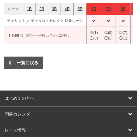
レース
1R
2R
3R
4R
5R
6R
7R
8R
チャリロト ／ チャリロトセレクト 対象レース
◎(1)
◎(5)
◎(7)
◎
【予想印】※◎＝一押し／◯＝二押し
◯(5)
◯(2)
◯(1)
◯
一覧に戻る
はじめての方へ
はじめての方へ
開催カレンダー
競輪
レース情報