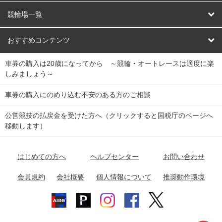
オートレース
レース予想
競輪場一覧
競輪くじ
レース結果
北日本
函館競輪場
青森競輪場
いわき平競輪場
おすすめコンテンツ
車券の購入は20歳になってから ～競輪・オートレースは適度に楽
Dokanto!
キャリーオーバー一覧
関
競輪選手情報
弥彦競輪場
前橋競輪場
取手競輪場
宇都宮競輪場
しみましょう～
東
大宮競輪場
西武園競輪場
京王閣競輪場
立川競輪場
チャリロトプラザ
Perfecta Navi
車券の購入にのめり込む不安のある方のご相談
南
松戸競輪場
千葉競輪場
川崎競輪場
平塚競輪場
公営競技の払戻金を受けた方へ（クリックすると国税庁のページへ
netkeirin
関
移動します）
小田原競輪場
伊東競輪場
静岡競輪場
東
ケイリンガル
中
名古屋競輪場
岐阜競輪場
大垣競輪場
豊橋競輪場
はじめての方へ
ヘルプセンター
お問い合わせ
部
チャリレンジャー
富山競輪場
松阪競輪場
四日市競輪場
会員規約
会社概要
個人情報について
推奨動作環境
競輪場情報
近
福井競輪場
奈良競輪場
向日町競輪場
和歌山競輪場
畿
岸和田競輪場
オートレース場情報