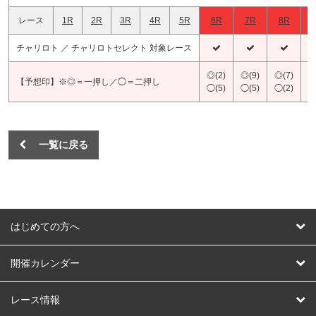
レース
1R
2R
3R
4R
5R
6R
7R
8R
チャリロト ／ チャリロトセレクト 対象レース
◎(2)
◎(9)
◎(7)
◎
【予想印】※◎＝一押し／◯＝二押し
◯(5)
◯(5)
◯(2)
◯
一覧に戻る
はじめての方へ
はじめての方へ
開催カレンダー
競輪
レース情報