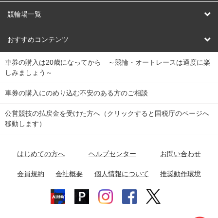
オートレース
レース予想
競輪場一覧
競輪くじ
レース結果
北日本
函館競輪場
青森競輪場
いわき平競輪場
おすすめコンテンツ
車券の購入は20歳になってから ～競輪・オートレースは適度に楽
Dokanto!
キャリーオーバー一覧
関
競輪選手情報
弥彦競輪場
前橋競輪場
取手競輪場
宇都宮競輪場
しみましょう～
東
大宮競輪場
西武園競輪場
京王閣競輪場
立川競輪場
チャリロトプラザ
Perfecta Navi
車券の購入にのめり込む不安のある方のご相談
南
松戸競輪場
千葉競輪場
川崎競輪場
平塚競輪場
公営競技の払戻金を受けた方へ（クリックすると国税庁のページへ
netkeirin
関
移動します）
小田原競輪場
伊東競輪場
静岡競輪場
東
ケイリンガル
中
名古屋競輪場
岐阜競輪場
大垣競輪場
豊橋競輪場
はじめての方へ
ヘルプセンター
お問い合わせ
部
チャリレンジャー
富山競輪場
松阪競輪場
四日市競輪場
会員規約
会社概要
個人情報について
推奨動作環境
競輪場情報
近
福井競輪場
奈良競輪場
向日町競輪場
和歌山競輪場
畿
岸和田競輪場
オートレース場情報