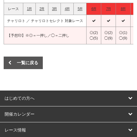
レース
1R
2R
3R
4R
5R
6R
7R
8R
チャリロト ／ チャリロトセレクト 対象レース
◎(2)
◎(2)
◎(1)
◎
【予想印】※◎＝一押し／◯＝二押し
◯(5)
◯(9)
◯(9)
◯
一覧に戻る
はじめての方へ
はじめての方へ
開催カレンダー
競輪
レース情報