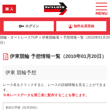
ログイン
無料会員登録
競輪・オートレースTOP
>
伊東競輪場
>
予想情報一覧（2010年01月20
日）
伊東競輪 予想情報一覧（2010年01月20日）
伊東 競輪予想
レース名をクリックすると、レースの詳細情報を見ることができま
す。
※本レースデータを第三者に配布することを禁じます。
初日の予想（01月20日）