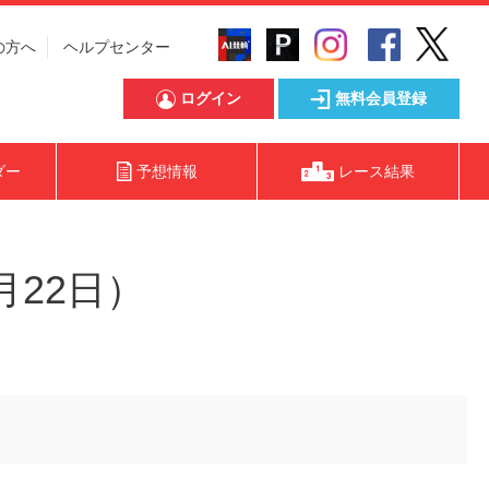
の方へ
ヘルプセンター
ログイン
無料会員登録
ダー
予想情報
レース結果
月22日）