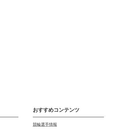
おすすめコンテンツ
競輪選手情報