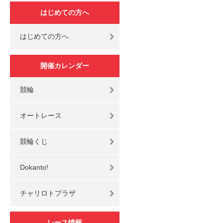
はじめての方へ
はじめての方へ
開催カレンダー
競輪
オートレース
競輪くじ
Dokanto!
チャリロトプラザ
レース情報