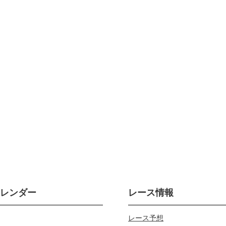
カレンダー
レース情報
レース予想