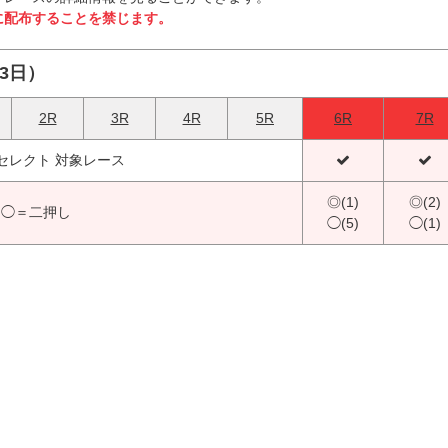
に配布することを禁じます。
3日）
2R
3R
4R
5R
6R
7R
セレクト 対象レース
◎(1)
◎(2)
／◯＝二押し
◯(5)
◯(1)