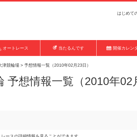
はじめて
オートレース
当たるんです
開催カレン
大津競輪場
>
予想情報一覧（2010年02月23日）
 予想情報一覧（2010年02
、レースの詳細情報を見ることができます。