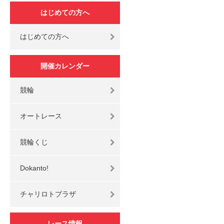
はじめての方へ
はじめての方へ
開催カレンダー
競輪
オートレース
競輪くじ
Dokanto!
チャリロトプラザ
レース情報