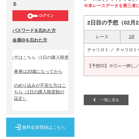
る
※本レースデータを第三者
ログイン
2日目の予想（02月2
パスワードを忘れた方
レース
1R
会員IDを忘れた方
チャリロト ／ チャリロト
安な方はこちら（1日の購入限度額の設定）↓
【予想印】※◎＝一押し
車券は20歳になってから
のめり込みが不安な方はこ
ちら
（1日の購入限度額の
設定）
一覧に戻る
無料会員登録はこちら