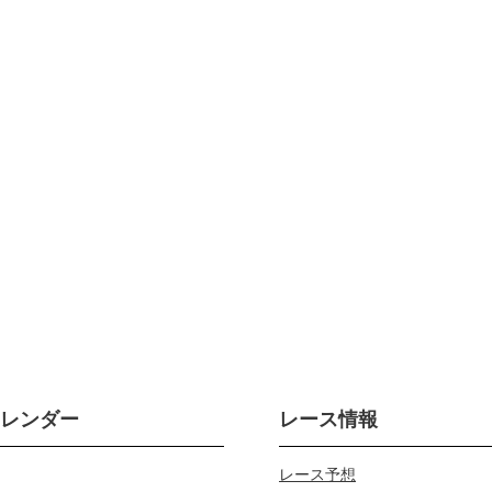
カレンダー
レース情報
レース予想