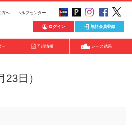
の方へ
ヘルプセンター
ログイン
無料会員登録
ダー
予想情報
レース結果
月23日）