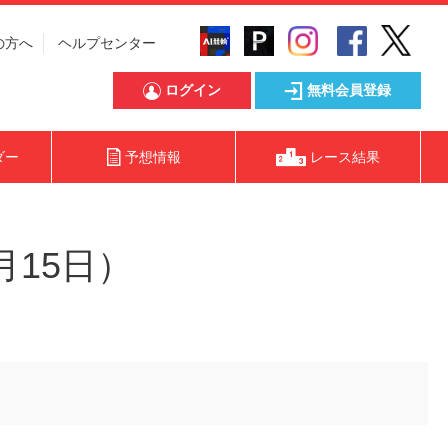
の方へ
ヘルプセンター
ログイン
無料会員登録
ダー
予想情報
レース結果
月15日）