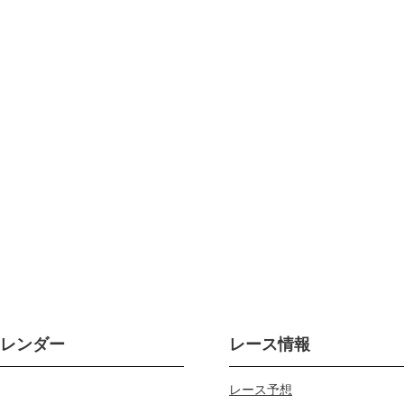
カレンダー
レース情報
レース予想