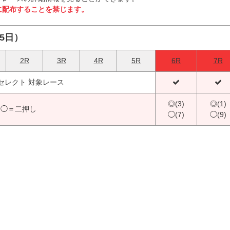
に配布することを禁じます。
5日）
2R
3R
4R
5R
6R
7R
セレクト 対象レース
◎(3)
◎(1)
／◯＝二押し
◯(7)
◯(9)