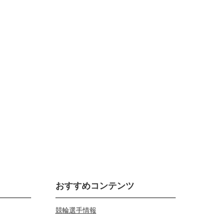
おすすめコンテンツ
競輪選手情報