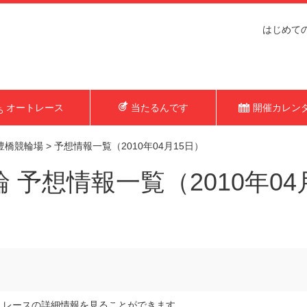
はじめて
オートレース
当たるんです
開催カレン
豊橋競輪場
>
予想情報一覧（2010年04月15日）
 予想情報一覧（2010年04
、レースの詳細情報を見ることができます。