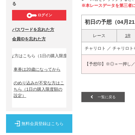
る
※本レースデータを第三者
ログイン
初日の予想（04月2
パスワードを忘れた方
レース
1R
会員IDを忘れた方
チャリロト ／ チャリロト
安な方はこちら（1日の購入限度額の設定）↓
【予想印】※◎＝一押し
車券は20歳になってから
のめり込みが不安な方はこ
ちら
（1日の購入限度額の
設定）
一覧に戻る
無料会員登録はこちら