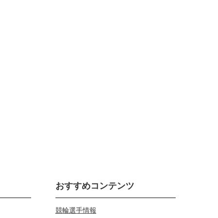
おすすめコンテンツ
競輪選手情報