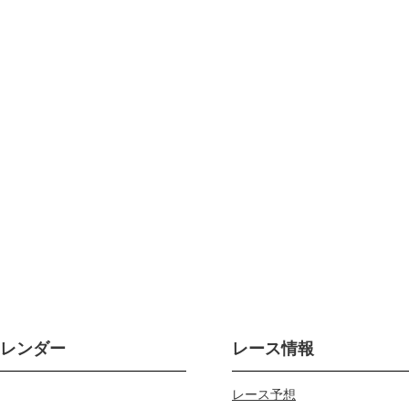
カレンダー
レース情報
レース予想