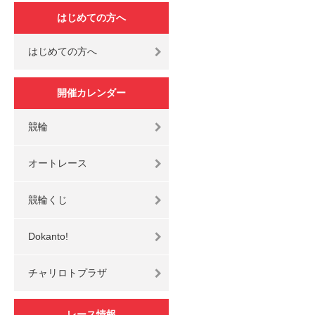
はじめての方へ
はじめての方へ
開催カレンダー
競輪
オートレース
競輪くじ
Dokanto!
チャリロトプラザ
レース情報