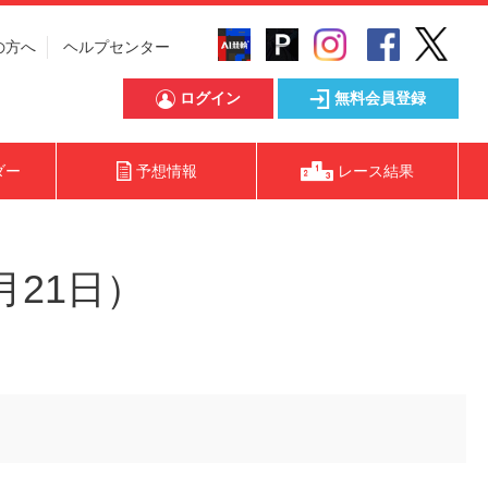
の方へ
ヘルプセンター
ログイン
無料会員登録
ダー
予想情報
レース結果
月21日）