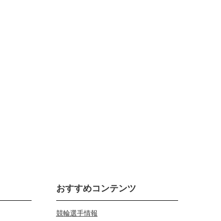
おすすめコンテンツ
競輪選手情報