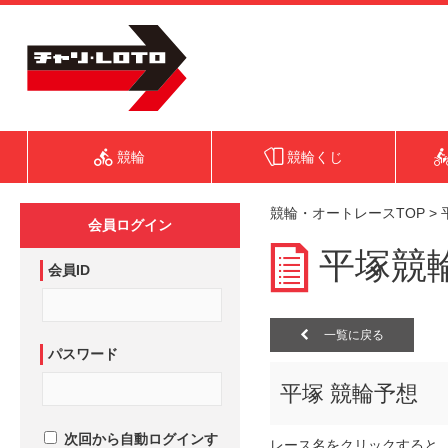
競輪
競輪くじ
競輪・オートレースTOP
>
会員ログイン
平塚競輪
会員ID
一覧に戻る
パスワード
平塚 競輪予想
次回から自動ログインす
レース名をクリックすると