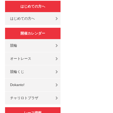
はじめての方へ
はじめての方へ
開催カレンダー
競輪
オートレース
競輪くじ
Dokanto!
チャリロトプラザ
レース情報