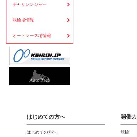
チャリレンジャー
競輪場情報
オートレース場情報
はじめての方へ
開催
はじめての方へ
競輪