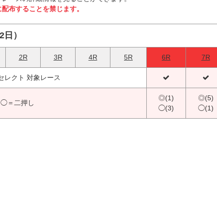
に配布することを禁じます。
2日）
2R
3R
4R
5R
6R
7R
セレクト 対象レース
◎(1)
◎(5)
／◯＝二押し
◯(3)
◯(1)