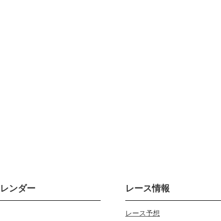
カレンダー
レース情報
レース予想