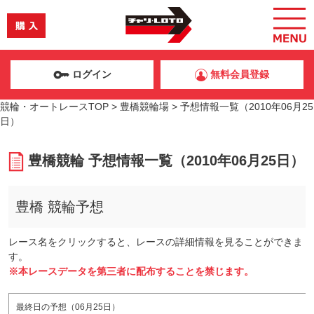
ログイン
無料会員登録
競輪・オートレースTOP
>
豊橋競輪場
>
予想情報一覧（2010年06月25
日）
豊橋競輪 予想情報一覧（2010年06月25日）
豊橋 競輪予想
レース名をクリックすると、レースの詳細情報を見ることができま
す。
※本レースデータを第三者に配布することを禁じます。
最終日の予想（06月25日）