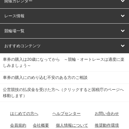
はじめての方へ
開催カレンダー
競輪
レース情報
オートレース
レース予想
競輪場一覧
競輪くじ
レース結果
北日本
函館競輪場
青森競輪場
いわき平競輪場
おすすめコンテンツ
車券の購入は20歳になってから ～競輪・オートレースは適度に楽
Dokanto!
キャリーオーバー一覧
関
競輪選手情報
弥彦競輪場
前橋競輪場
取手競輪場
宇都宮競輪場
しみましょう～
東
大宮競輪場
西武園競輪場
京王閣競輪場
立川競輪場
チャリロトプラザ
Perfecta Navi
車券の購入にのめり込む不安のある方のご相談
南
松戸競輪場
千葉競輪場
川崎競輪場
平塚競輪場
公営競技の払戻金を受けた方へ（クリックすると国税庁のページへ
netkeirin
関
移動します）
小田原競輪場
伊東競輪場
静岡競輪場
東
ケイリンガル
中
名古屋競輪場
岐阜競輪場
大垣競輪場
豊橋競輪場
はじめての方へ
ヘルプセンター
お問い合わせ
部
チャリレンジャー
富山競輪場
松阪競輪場
四日市競輪場
会員規約
会社概要
個人情報について
推奨動作環境