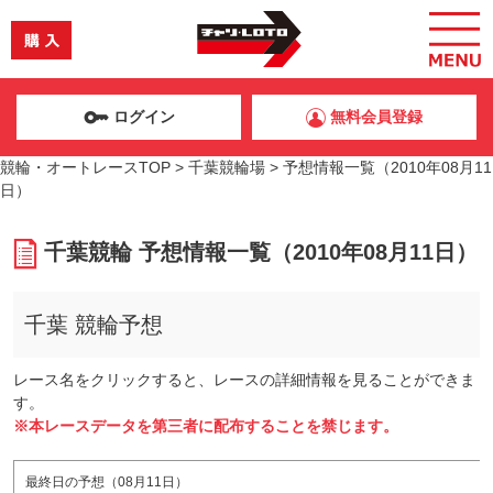
ログイン
無料会員登録
競輪・オートレースTOP
>
千葉競輪場
>
予想情報一覧（2010年08月11
日）
千葉競輪 予想情報一覧（2010年08月11日）
千葉 競輪予想
レース名をクリックすると、レースの詳細情報を見ることができま
す。
※本レースデータを第三者に配布することを禁じます。
最終日の予想（08月11日）