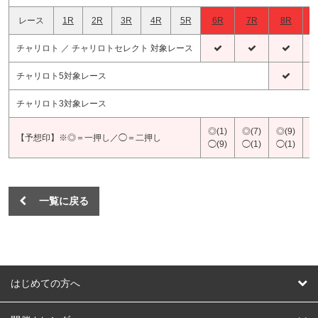
レース
1R
2R
3R
4R
5R
6R
7R
8R
チャリロト ／ チャリロトセレクト 対象レース
チャリロト5対象レース
チャリロト3対象レース
◎(1)
◎(7)
◎(9)
◎
【予想印】※◎＝一押し／◯＝二押し
◯(9)
◯(1)
◯(1)
◯
一覧に戻る
はじめての方へ