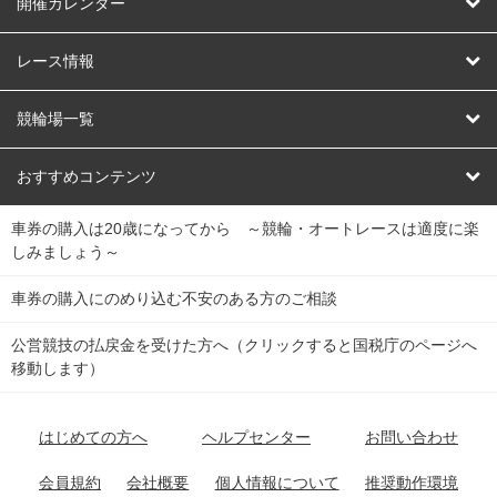
はじめての方へ
開催カレンダー
競輪
レース情報
オートレース
レース予想
競輪場一覧
競輪くじ
レース結果
北日本
函館競輪場
青森競輪場
いわき平競輪場
おすすめコンテンツ
車券の購入は20歳になってから ～競輪・オートレースは適度に楽
Dokanto!
キャリーオーバー一覧
関
競輪選手情報
弥彦競輪場
前橋競輪場
取手競輪場
宇都宮競輪場
しみましょう～
東
大宮競輪場
西武園競輪場
京王閣競輪場
立川競輪場
チャリロトプラザ
Perfecta Navi
車券の購入にのめり込む不安のある方のご相談
南
松戸競輪場
千葉競輪場
川崎競輪場
平塚競輪場
公営競技の払戻金を受けた方へ（クリックすると国税庁のページへ
netkeirin
関
移動します）
小田原競輪場
伊東競輪場
静岡競輪場
東
ケイリンガル
中
名古屋競輪場
岐阜競輪場
大垣競輪場
豊橋競輪場
はじめての方へ
ヘルプセンター
お問い合わせ
部
チャリレンジャー
富山競輪場
松阪競輪場
四日市競輪場
会員規約
会社概要
個人情報について
推奨動作環境