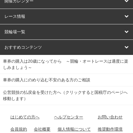
はじめての方へ
開催カレンダー
競輪
レース情報
オートレース
レース予想
競輪場一覧
競輪くじ
レース結果
北日本
函館競輪場
青森競輪場
いわき平競輪場
おすすめコンテンツ
車券の購入は20歳になってから ～競輪・オートレースは適度に楽
Dokanto!
キャリーオーバー一覧
関
競輪選手情報
弥彦競輪場
前橋競輪場
取手競輪場
宇都宮競輪場
しみましょう～
東
大宮競輪場
西武園競輪場
京王閣競輪場
立川競輪場
チャリロトプラザ
Perfecta Navi
車券の購入にのめり込む不安のある方のご相談
南
松戸競輪場
千葉競輪場
川崎競輪場
平塚競輪場
公営競技の払戻金を受けた方へ（クリックすると国税庁のページへ
netkeirin
関
移動します）
小田原競輪場
伊東競輪場
静岡競輪場
東
ケイリンガル
中
名古屋競輪場
岐阜競輪場
大垣競輪場
豊橋競輪場
はじめての方へ
ヘルプセンター
お問い合わせ
部
チャリレンジャー
富山競輪場
松阪競輪場
四日市競輪場
会員規約
会社概要
個人情報について
推奨動作環境