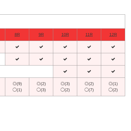
8R
9R
10R
11R
12R
◎(9)
◎(2)
◎(3)
◎(2)
◎(1)
◯(1)
◯(3)
◯(2)
◯(7)
◯(2)