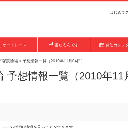
はじめて
オートレース
当たるんです
開催カレン
平塚競輪場
>
予想情報一覧（2010年11月04日）
 予想情報一覧（2010年11
、レースの詳細情報を見ることができます。