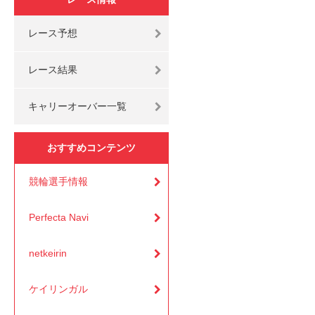
レース予想
レース結果
キャリーオーバー一覧
おすすめコンテンツ
競輪選手情報
Perfecta Navi
netkeirin
ケイリンガル