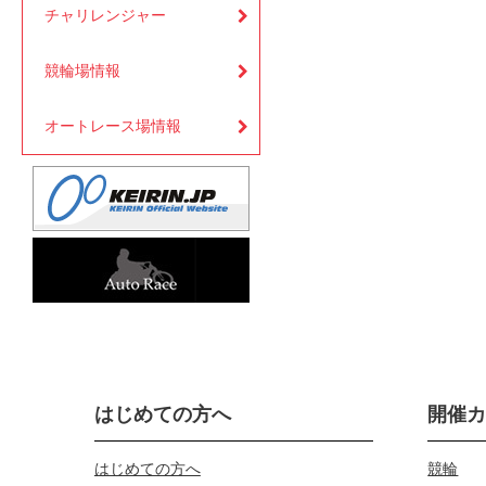
チャリレンジャー
競輪場情報
オートレース場情報
はじめての方へ
開催
はじめての方へ
競輪