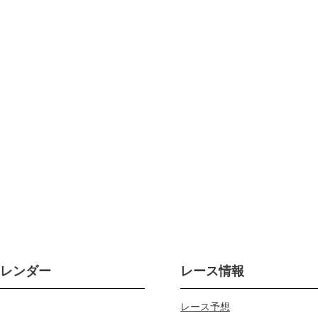
カレンダー
レース情報
レース予想