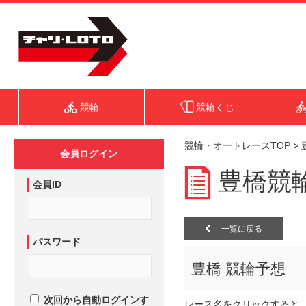
競輪
競輪くじ
競輪・オートレースTOP
>
会員ログイン
豊橋競輪
会員ID
一覧に戻る
パスワード
豊橋 競輪予想
次回から自動ログインす
レース名をクリックすると