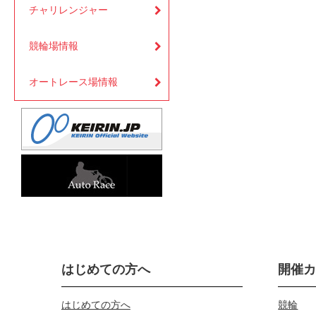
チャリレンジャー
競輪場情報
オートレース場情報
はじめての方へ
開催
はじめての方へ
競輪