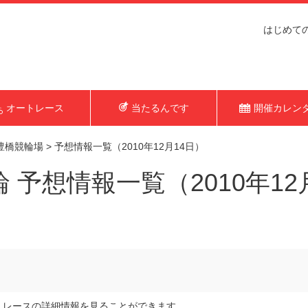
はじめて
オートレース
当たるんです
開催カレン
豊橋競輪場
>
予想情報一覧（2010年12月14日）
 予想情報一覧（2010年12
、レースの詳細情報を見ることができます。