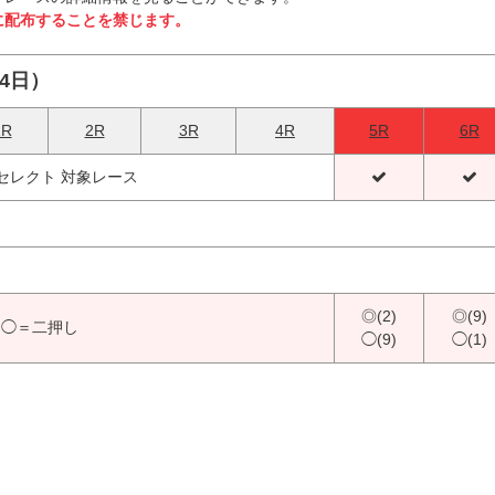
に配布することを禁じます。
4日）
1R
2R
3R
4R
5R
6R
セレクト 対象レース
◎(2)
◎(9)
／◯＝二押し
◯(9)
◯(1)