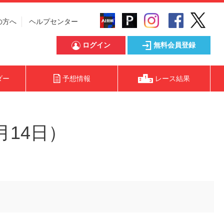
の方へ
ヘルプセンター
ログイン
無料会員登録
ダー
予想情報
レース結果
月14日）