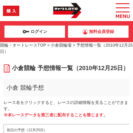
ログイン
無料会員登録
競輪・オートレースTOP
>
小倉競輪場
>
予想情報一覧（2010年12月25
日）
小倉競輪 予想情報一覧（2010年12月25日）
小倉 競輪予想
レース名をクリックすると、レースの詳細情報を見ることができま
す。
※本レースデータを第三者に配布することを禁じます。
初日の予想（12月25日）