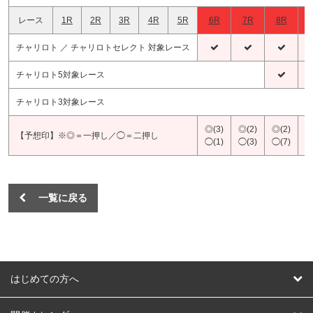
レース
1R
2R
3R
4R
5R
6R
7R
8R
チャリロト ／ チャリロトセレクト 対象レース
チャリロト5対象レース
チャリロト3対象レース
◎(3)
◎(2)
◎(2)
◎
【予想印】※◎＝一押し／◯＝二押し
◯(1)
◯(3)
◯(7)
◯
一覧に戻る
はじめての方へ