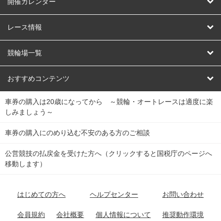
はじめての方へ
開催カレンダー
競輪
レース情報
オートレース
レース予想
競輪場一覧
競輪くじ
レース結果
北日本
函館競輪場
青森競輪場
いわき平競輪場
おすすめコンテンツ
車券の購入は20歳になってから ～競輪・オートレースは適度に楽
Dokanto!
キャリーオーバー一覧
関
競輪選手情報
弥彦競輪場
前橋競輪場
取手競輪場
宇都宮競輪場
しみましょう～
東
大宮競輪場
西武園競輪場
京王閣競輪場
立川競輪場
チャリロトプラザ
Perfecta Navi
車券の購入にのめり込む不安のある方のご相談
南
松戸競輪場
千葉競輪場
川崎競輪場
平塚競輪場
公営競技の払戻金を受けた方へ（クリックすると国税庁のページへ
netkeirin
関
移動します）
小田原競輪場
伊東競輪場
静岡競輪場
東
ケイリンガル
中
名古屋競輪場
岐阜競輪場
大垣競輪場
豊橋競輪場
はじめての方へ
ヘルプセンター
お問い合わせ
部
チャリレンジャー
富山競輪場
松阪競輪場
四日市競輪場
会員規約
会社概要
個人情報について
推奨動作環境