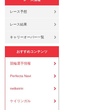
レース予想
レース結果
キャリーオーバー一覧
おすすめコンテンツ
競輪選手情報
Perfecta Navi
netkeirin
ケイリンガル