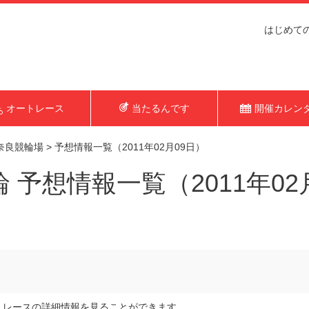
はじめて
オートレース
当たるんです
開催カレン
奈良競輪場
>
予想情報一覧（2011年02月09日）
 予想情報一覧（2011年02
、レースの詳細情報を見ることができます。