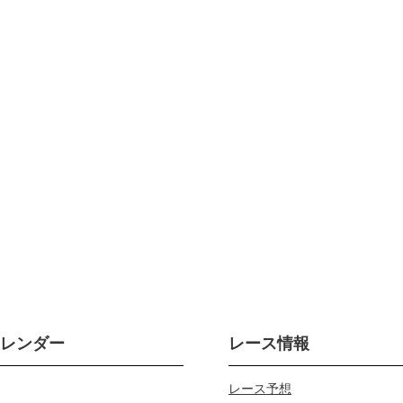
カレンダー
レース情報
レース予想