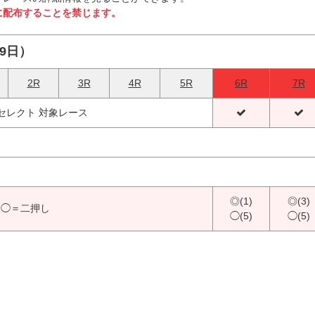
に配布することを禁じます。
9日）
2R
3R
4R
5R
6R
7R
セレクト 対象レース
◎(1)
◎(3)
／◯＝二押し
◯(5)
◯(5)