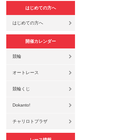
はじめての方へ
はじめての方へ
開催カレンダー
競輪
オートレース
競輪くじ
Dokanto!
チャリロトプラザ
レース情報