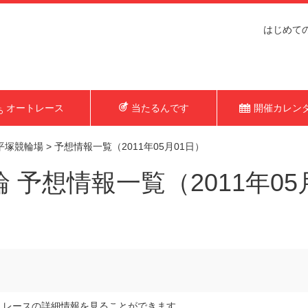
はじめて
オートレース
当たるんです
開催カレン
平塚競輪場
>
予想情報一覧（2011年05月01日）
 予想情報一覧（2011年05
、レースの詳細情報を見ることができます。