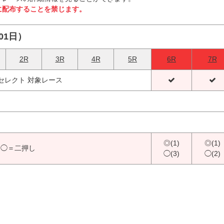
に配布することを禁じます。
01日）
2R
3R
4R
5R
6R
7R
セレクト 対象レース
◎(1)
◎(1)
／◯＝二押し
◯(3)
◯(2)