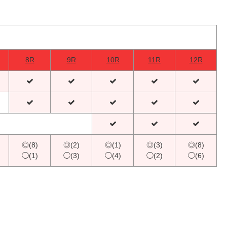
8R
9R
10R
11R
12R
◎(8)
◎(2)
◎(1)
◎(3)
◎(8)
◯(1)
◯(3)
◯(4)
◯(2)
◯(6)