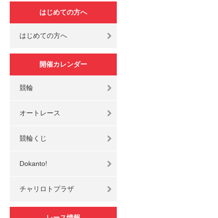
はじめての方へ
はじめての方へ
開催カレンダー
競輪
オートレース
競輪くじ
Dokanto!
チャリロトプラザ
レース情報