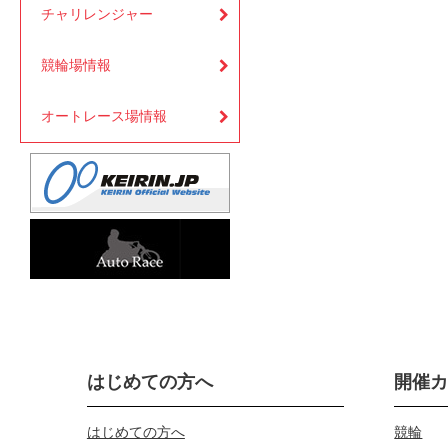
チャリレンジャー
競輪場情報
オートレース場情報
はじめての方へ
開催
はじめての方へ
競輪