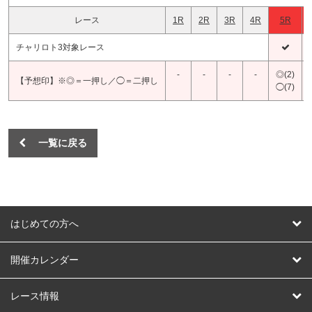
レース
1R
2R
3R
4R
5R
チャリロト3対象レース
-
-
-
-
◎(2)
【予想印】※◎＝一押し／◯＝二押し
◯(7)
一覧に戻る
はじめての方へ
はじめての方へ
開催カレンダー
競輪
レース情報