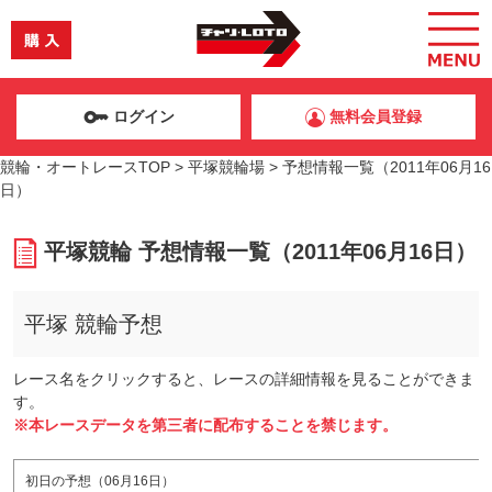
ログイン
無料会員登録
競輪・オートレースTOP
>
平塚競輪場
>
予想情報一覧（2011年06月16
日）
平塚競輪 予想情報一覧（2011年06月16日）
平塚 競輪予想
レース名をクリックすると、レースの詳細情報を見ることができま
す。
※本レースデータを第三者に配布することを禁じます。
初日の予想（06月16日）