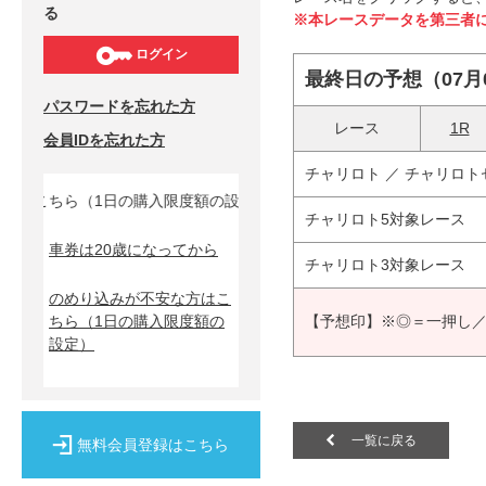
る
※本レースデータを第三者
ログイン
最終日の予想（07月
パスワードを忘れた方
レース
1R
会員IDを忘れた方
チャリロト ／ チャリロト
はこちら（1日の購入限度額の設定）↓
チャリロト5対象レース
車券は20歳になってから
チャリロト3対象レース
のめり込みが不安な方はこ
ちら
（1日の購入限度額の
【予想印】※◎＝一押し
設定）
一覧に戻る
無料会員登録はこちら