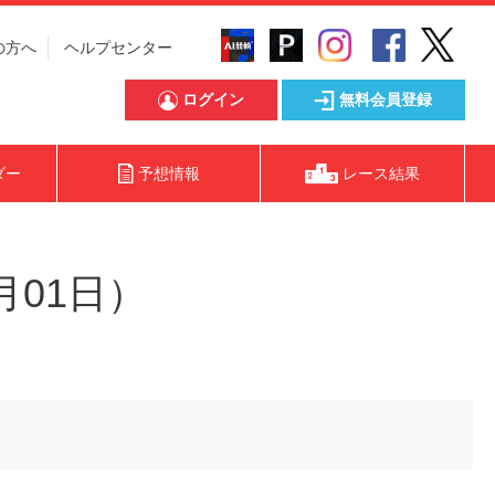
の方へ
ヘルプセンター
ログイン
無料会員登録
ダー
予想情報
レース結果
月01日）