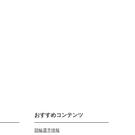
おすすめコンテンツ
競輪選手情報