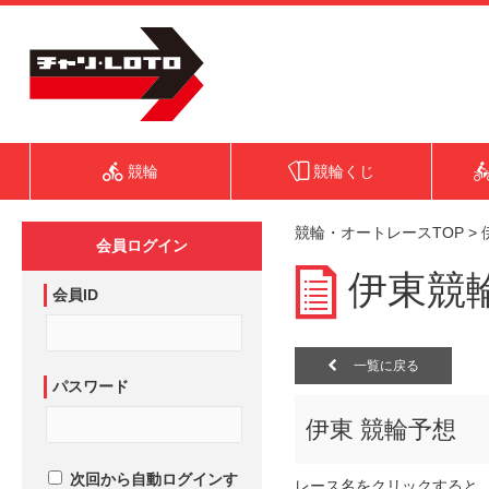
競輪
競輪くじ
競輪・オートレースTOP
>
会員ログイン
伊東競輪
会員ID
一覧に戻る
パスワード
伊東 競輪予想
次回から自動ログインす
レース名をクリックすると