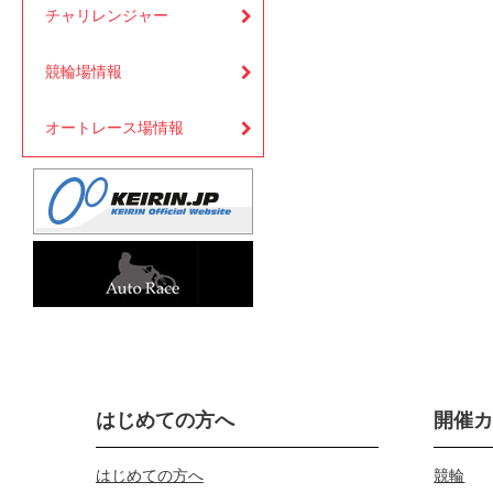
チャリレンジャー
競輪場情報
オートレース場情報
はじめての方へ
開催
はじめての方へ
競輪