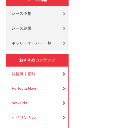
レース予想
レース結果
キャリーオーバー一覧
おすすめコンテンツ
競輪選手情報
Perfecta Navi
netkeirin
ケイリンガル