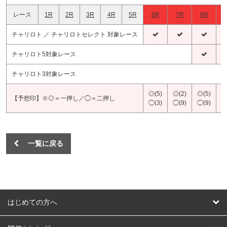
レース
1R
2R
3R
4R
5R
6R
7R
8R
チャリロト ／ チャリロトセレクト 対象レース
チャリロト5対象レース
チャリロト3対象レース
◎(5)
◎(2)
◎(5)
◎
【予想印】※◎＝一押し／◯＝二押し
◯(3)
◯(9)
◯(9)
◯
一覧に戻る
はじめての方へ