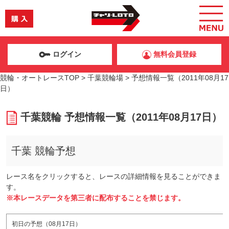
ログイン
無料会員登録
競輪・オートレースTOP
>
千葉競輪場
>
予想情報一覧（2011年08月17
日）
千葉競輪 予想情報一覧（2011年08月17日）
千葉 競輪予想
レース名をクリックすると、レースの詳細情報を見ることができま
す。
※本レースデータを第三者に配布することを禁じます。
初日の予想（08月17日）