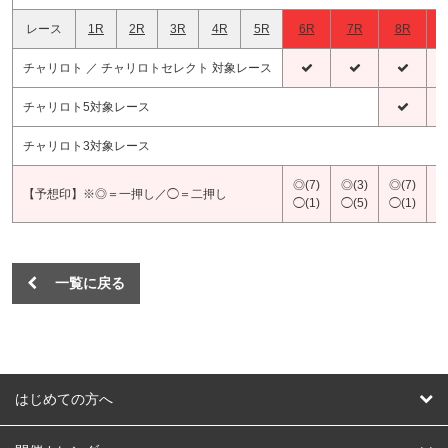
レース
1R
2R
3R
4R
5R
6R
7R
8R
チャリロト ／ チャリロトセレクト 対象レース
チャリロト5対象レース
チャリロト3対象レース
◎(7)
◎(3)
◎(7)
◎
【予想印】※◎＝一押し／◯＝二押し
◯(1)
◯(5)
◯(1)
◯
一覧に戻る
はじめての方へ