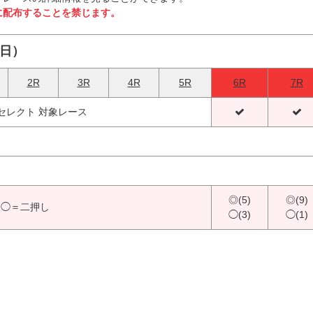
に配布することを禁じます。
5日）
2R
3R
4R
5R
6R
7R
セレクト 対象レース
◎(5)
◎(9)
／◯＝二押し
◯(3)
◯(1)