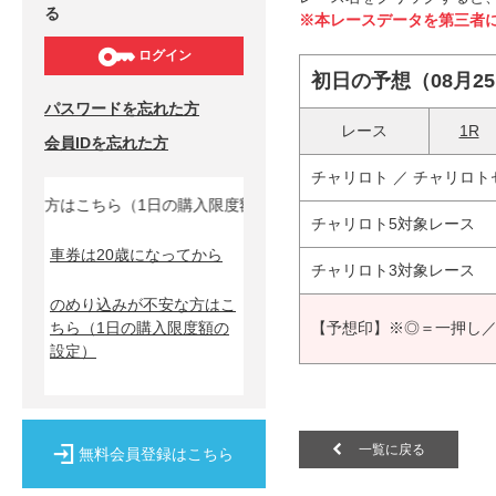
る
※本レースデータを第三者
ログイン
初日の予想（08月2
パスワードを忘れた方
レース
1R
会員IDを忘れた方
チャリロト ／ チャリロト
安な方はこちら（1日の購入限度額の設定）↓
チャリロト5対象レース
車券は20歳になってから
チャリロト3対象レース
のめり込みが不安な方はこ
ちら
（1日の購入限度額の
【予想印】※◎＝一押し
設定）
一覧に戻る
無料会員登録はこちら