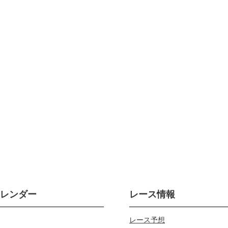
カレンダー
レース情報
レース予想