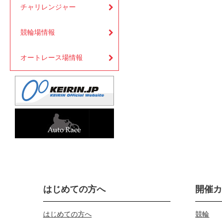
チャリレンジャー
競輪場情報
オートレース場情報
はじめての方へ
開催
はじめての方へ
競輪