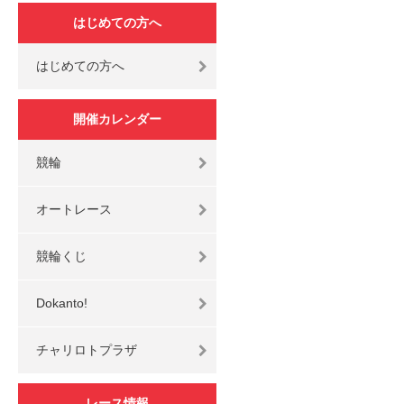
はじめての方へ
はじめての方へ
開催カレンダー
競輪
オートレース
競輪くじ
Dokanto!
チャリロトプラザ
レース情報