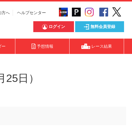
の方へ
ヘルプセンター
ログイン
無料会員登録
ダー
予想情報
レース結果
月25日）