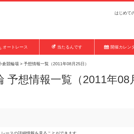
はじめて
オートレース
当たるんです
開催カレン
小倉競輪場
>
予想情報一覧（2011年08月25日）
 予想情報一覧（2011年08
、レースの詳細情報を見ることができます。