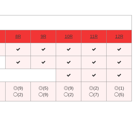
8R
9R
10R
11R
12R
◎(9)
◎(5)
◎(9)
◎(2)
◎(1)
◯(2)
◯(9)
◯(2)
◯(7)
◯(5)