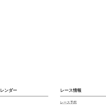
カレンダー
レース情報
レース予想