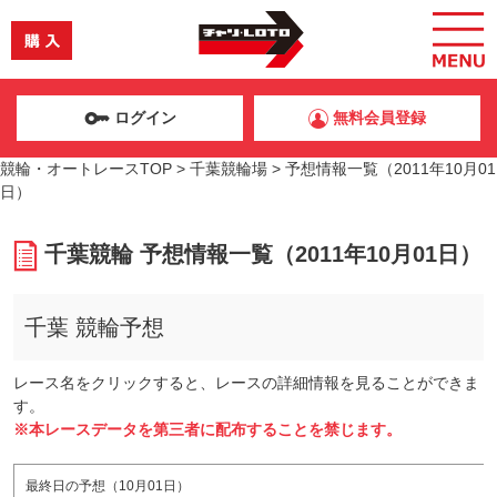
ログイン
無料会員登録
競輪・オートレースTOP
>
千葉競輪場
>
予想情報一覧（2011年10月01
日）
千葉競輪 予想情報一覧（2011年10月01日）
千葉 競輪予想
レース名をクリックすると、レースの詳細情報を見ることができま
す。
※本レースデータを第三者に配布することを禁じます。
最終日の予想（10月01日）