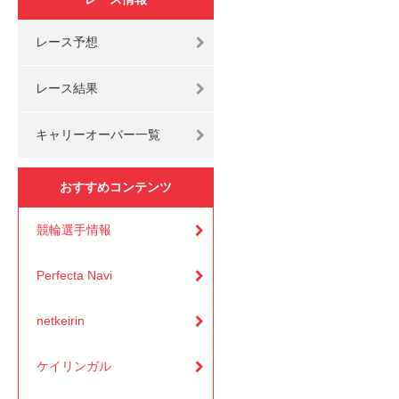
レース予想
レース結果
キャリーオーバー一覧
おすすめコンテンツ
競輪選手情報
Perfecta Navi
netkeirin
ケイリンガル