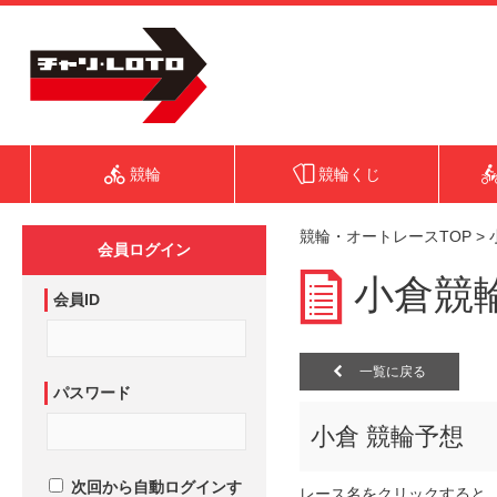
競輪
競輪くじ
競輪・オートレースTOP
>
会員ログイン
小倉競輪
会員ID
一覧に戻る
パスワード
小倉 競輪予想
次回から自動ログインす
レース名をクリックすると