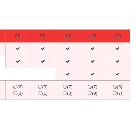
8R
9R
10R
11R
12R
◎(2)
◎(5)
◎(7)
◎(7)
◎(5)
◯(3)
◯(1)
◯(3)
◯(9)
◯(7)