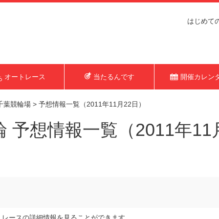
はじめて
オートレース
当たるんです
開催カレン
千葉競輪場
>
予想情報一覧（2011年11月22日）
 予想情報一覧（2011年11
、レースの詳細情報を見ることができます。