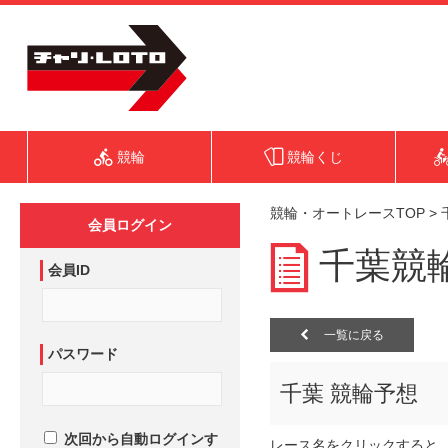
競輪
競輪くじ
競輪・オートレースTOP
>
会員ログイン
千葉競輪
会員ID
一覧に戻る
パスワード
千葉 競輪予想
次回から自動ログインす
レース名をクリックすると