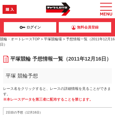
ログイン
無料会員登録
競輪・オートレースTOP
>
平塚競輪場
>
予想情報一覧（2011年12月16
日）
平塚競輪 予想情報一覧（2011年12月16日）
平塚 競輪予想
レース名をクリックすると、レースの詳細情報を見ることができま
す。
※本レースデータを第三者に配布することを禁じます。
2日目の予想（12月16日）