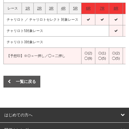
レース
1R
2R
3R
4R
5R
6R
7R
8R
チャリロト ／ チャリロトセレクト 対象レース
チャリロト5対象レース
チャリロト3対象レース
◎(2)
◎(1)
◎(2)
◎
【予想印】※◎＝一押し／◯＝二押し
◯(9)
◯(5)
◯(5)
◯
一覧に戻る
はじめての方へ