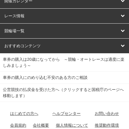
はじめての方へ
開催カレンダー
競輪
レース情報
オートレース
レース予想
競輪場一覧
競輪くじ
レース結果
北日本
函館競輪場
青森競輪場
いわき平競輪場
おすすめコンテンツ
車券の購入は20歳になってから ～競輪・オートレースは適度に楽
Dokanto!
キャリーオーバー一覧
関
競輪選手情報
弥彦競輪場
前橋競輪場
取手競輪場
宇都宮競輪場
しみましょう～
東
大宮競輪場
西武園競輪場
京王閣競輪場
立川競輪場
チャリロトプラザ
Perfecta Navi
車券の購入にのめり込む不安のある方のご相談
南
松戸競輪場
千葉競輪場
川崎競輪場
平塚競輪場
公営競技の払戻金を受けた方へ（クリックすると国税庁のページへ
netkeirin
関
移動します）
小田原競輪場
伊東競輪場
静岡競輪場
東
ケイリンガル
中
名古屋競輪場
岐阜競輪場
大垣競輪場
豊橋競輪場
はじめての方へ
ヘルプセンター
お問い合わせ
部
チャリレンジャー
富山競輪場
松阪競輪場
四日市競輪場
会員規約
会社概要
個人情報について
推奨動作環境