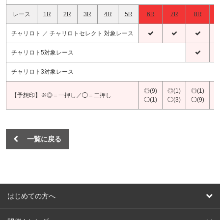
レース
1R
2R
3R
4R
5R
6R
7R
8R
チャリロト ／ チャリロトセレクト 対象レース
チャリロト5対象レース
チャリロト3対象レース
◎(9)
◎(1)
◎(1)
◎
【予想印】※◎＝一押し／◯＝二押し
◯(1)
◯(3)
◯(9)
◯
一覧に戻る
はじめての方へ