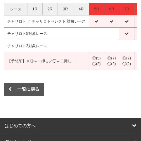
レース
1R
2R
3R
4R
5R
6R
7R
チャリロト ／ チャリロトセレクト 対象レース
チャリロト5対象レース
チャリロト3対象レース
◎(5)
◎(7)
◎(7)
◎
【予想印】※◎＝一押し／◯＝二押し
◯(2)
◯(2)
◯(2)
◯
一覧に戻る
はじめての方へ