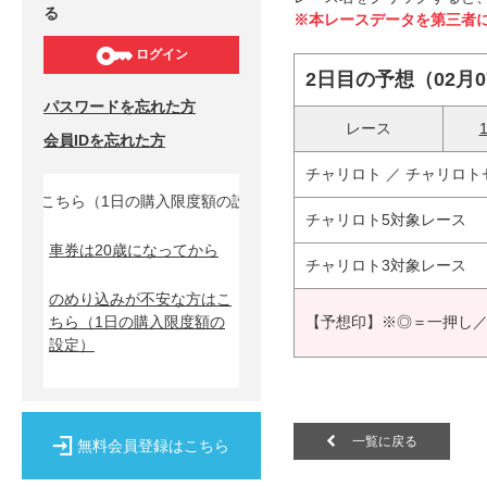
る
※本レースデータを第三者
ログイン
2日目の予想（02月0
パスワードを忘れた方
レース
会員IDを忘れた方
チャリロト ／ チャリロト
方はこちら（1日の購入限度額の設定）↓
チャリロト5対象レース
車券は20歳になってから
チャリロト3対象レース
のめり込みが不安な方はこ
ちら
（1日の購入限度額の
【予想印】※◎＝一押し
設定）
一覧に戻る
無料会員登録はこちら