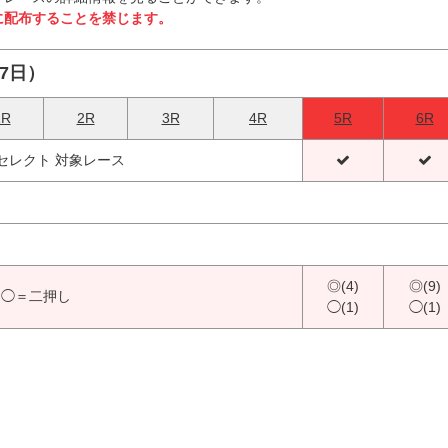
に配布することを禁じます。
7日）
1R
2R
3R
4R
5R
6R
セレクト 対象レース
◎(4)
◎(9)
／◯＝二押し
◯(1)
◯(1)