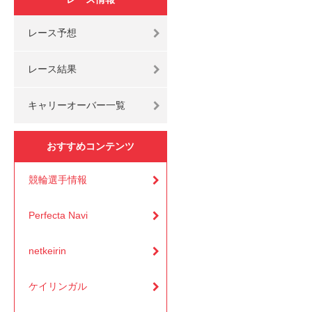
レース予想
レース結果
キャリーオーバー一覧
おすすめコンテンツ
競輪選手情報
Perfecta Navi
netkeirin
ケイリンガル