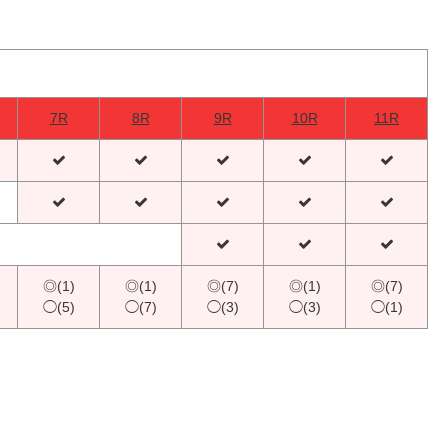
7R
8R
9R
10R
11R
◎(1)
◎(1)
◎(7)
◎(1)
◎(7)
◯(5)
◯(7)
◯(3)
◯(3)
◯(1)