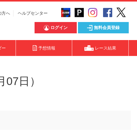
の方へ
ヘルプセンター
ログイン
無料会員登録
ダー
予想情報
レース結果
月07日）