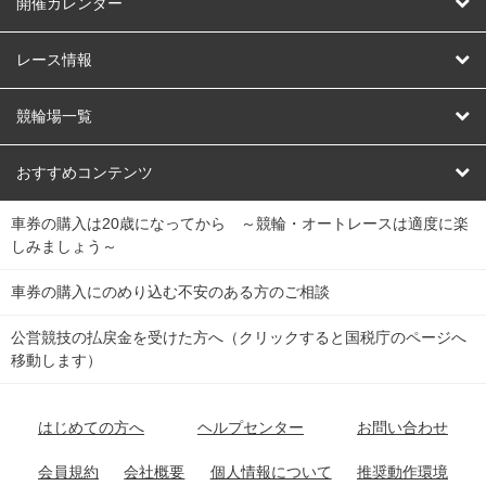
はじめての方へ
開催カレンダー
競輪
レース情報
オートレース
レース予想
競輪場一覧
競輪くじ
レース結果
北日本
函館競輪場
青森競輪場
いわき平競輪場
おすすめコンテンツ
車券の購入は20歳になってから ～競輪・オートレースは適度に楽
Dokanto!
キャリーオーバー一覧
関
競輪選手情報
弥彦競輪場
前橋競輪場
取手競輪場
宇都宮競輪場
しみましょう～
東
大宮競輪場
西武園競輪場
京王閣競輪場
立川競輪場
チャリロトプラザ
Perfecta Navi
車券の購入にのめり込む不安のある方のご相談
南
松戸競輪場
千葉競輪場
川崎競輪場
平塚競輪場
公営競技の払戻金を受けた方へ（クリックすると国税庁のページへ
netkeirin
関
移動します）
小田原競輪場
伊東競輪場
静岡競輪場
東
ケイリンガル
中
名古屋競輪場
岐阜競輪場
大垣競輪場
豊橋競輪場
はじめての方へ
ヘルプセンター
お問い合わせ
部
チャリレンジャー
富山競輪場
松阪競輪場
四日市競輪場
会員規約
会社概要
個人情報について
推奨動作環境