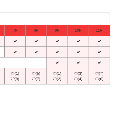
7R
8R
9R
10R
11R
◎(1)
◎(5)
◎(1)
◎(3)
◎(7)
◯(9)
◯(7)
◯(2)
◯(4)
◯(6)