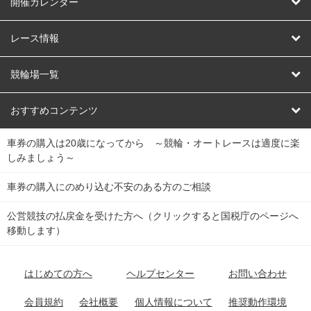
はじめての方へ
開催カレンダー
競輪
レース情報
オートレース
レース予想
競輪場一覧
競輪くじ
レース結果
北日本
函館競輪場
青森競輪場
いわき平競輪場
おすすめコンテンツ
車券の購入は20歳になってから ～競輪・オートレースは適度に楽
Dokanto!
キャリーオーバー一覧
関
競輪選手情報
弥彦競輪場
前橋競輪場
取手競輪場
宇都宮競輪場
しみましょう～
東
大宮競輪場
西武園競輪場
京王閣競輪場
立川競輪場
チャリロトプラザ
Perfecta Navi
車券の購入にのめり込む不安のある方のご相談
南
松戸競輪場
千葉競輪場
川崎競輪場
平塚競輪場
公営競技の払戻金を受けた方へ（クリックすると国税庁のページへ
netkeirin
関
移動します）
小田原競輪場
伊東競輪場
静岡競輪場
東
ケイリンガル
中
名古屋競輪場
岐阜競輪場
大垣競輪場
豊橋競輪場
はじめての方へ
ヘルプセンター
お問い合わせ
部
チャリレンジャー
富山競輪場
松阪競輪場
四日市競輪場
会員規約
会社概要
個人情報について
推奨動作環境