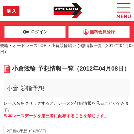
ログイン
無料会員登録
競輪・オートレースTOP
>
小倉競輪場
>
予想情報一覧（2012年04月08
日）
小倉競輪 予想情報一覧（2012年04月08日）
小倉 競輪予想
レース名をクリックすると、レースの詳細情報を見ることができま
す。
※本レースデータを第三者に配布することを禁じます。
2日目の予想（04月08日）