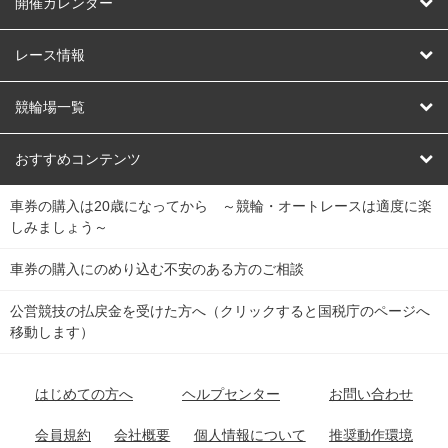
はじめての方へ
開催カレンダー
競輪
レース情報
オートレース
レース予想
競輪場一覧
競輪くじ
レース結果
北日本
函館競輪場
青森競輪場
いわき平競輪場
おすすめコンテンツ
車券の購入は20歳になってから ～競輪・オートレースは適度に楽
Dokanto!
キャリーオーバー一覧
関
競輪選手情報
弥彦競輪場
前橋競輪場
取手競輪場
宇都宮競輪場
しみましょう～
東
大宮競輪場
西武園競輪場
京王閣競輪場
立川競輪場
チャリロトプラザ
Perfecta Navi
車券の購入にのめり込む不安のある方のご相談
南
松戸競輪場
千葉競輪場
川崎競輪場
平塚競輪場
公営競技の払戻金を受けた方へ（クリックすると国税庁のページへ
netkeirin
関
移動します）
小田原競輪場
伊東競輪場
静岡競輪場
東
ケイリンガル
中
名古屋競輪場
岐阜競輪場
大垣競輪場
豊橋競輪場
はじめての方へ
ヘルプセンター
お問い合わせ
部
チャリレンジャー
富山競輪場
松阪競輪場
四日市競輪場
会員規約
会社概要
個人情報について
推奨動作環境